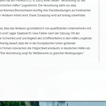
Häfen hat am Mittwoch (27.6.2001) einer neuen "Verordnung für das
mischen Häfen" zugestimmt. Die Verordnung sieht vor, dass
pe Bremen/Bremerhaven künftig ihre Dienstleistungen als Festmacher
 Vertäuen erteilt wird. Diese Zulassung wird auf Antrag unbefristet
her, dass das Vertäuen grundsätzlich von qualifizierten Unternehmen mit
 wird", sagte Staatsrat Dr. Uwe Färber nach der Sitzung. Mit der
 Sicherheit und Leichtigkeit des Schiffsverkehrs in den Häfen, ergänzte
hzeitig darauf, dass die in der Europäischen Union geltende
en Firmen inzwischen die Möglichkeit einräumt, in deutschen Häfen als
 "Die Verordnung sorgt für Wettbewerb zu gleichen Bedingungen."