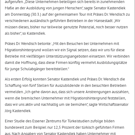
aufgerufen. „Diese Unternehmen beteiligen sich bereits in zunehmenden
Maße an der Ausbildung von jungen Menschen“, sagte Senator Kastendiek
am Donnerstag (30.3.) auf der gemeinsamen Tour mit Präses Dr. Wendisch zu
verschiedenen ausländisch geführten Betrieben in der Hansestadt: „Wir
müssen dieses, bisher nur teilweise genutzte Potenzial, noch besser nutzen
als bisher“, so Kastendiek.
Präses Dr. Wendisch betonte: „Mit den Besuchen bei Unternehmen mit
Migrationshintergrund wollen wir ein Signal setzen, dass wir uns für diese
Betriebe mit vielfältigen Unterstützungsangeboten einsetzen. Wir verbinden
damit die Hoffnung, dass diese Firmen künftig vermehrt Ausbildungsplätze
für junge Schulabgänger bereitstellen.“
Als ersten Erfolg konnten Senator Kastendiek und Präses Dr. Wendisch die
Schaffung von fünf Stellen für Auszubildende in den besuchten Betrieben
vermelden. „Ich gehe davon aus, dass sich unsere Anstrengungen auszahlen,
wenn die bremischen Unternehmer mit Migrationshintergrund feststellen,
dass wir uns aktiv und nachhaltig um sie bemühen“, sagte Wirtschaftssenator
Jörg Kastendiek.
Einer Studie des Essener Zentrums für Türkeistudien zufolge bilden
bundesweit zum Beispiel nur 12,5 Prozent der türkisch geführten Firmen
aus. Nach Angaben von Senator Kastendiek haben Unternehmer mit