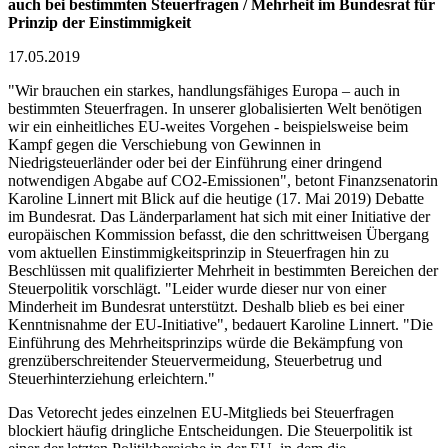
auch bei bestimmten Steuerfragen / Mehrheit im Bundesrat für
Prinzip der Einstimmigkeit
17.05.2019
"Wir brauchen ein starkes, handlungsfähiges Europa – auch in
bestimmten Steuerfragen. In unserer globalisierten Welt benötigen
wir ein einheitliches EU-weites Vorgehen - beispielsweise beim
Kampf gegen die Verschiebung von Gewinnen in
Niedrigsteuerländer oder bei der Einführung einer dringend
notwendigen Abgabe auf CO2-Emissionen", betont Finanzsenatorin
Karoline Linnert mit Blick auf die heutige (17. Mai 2019) Debatte
im Bundesrat. Das Länderparlament hat sich mit einer Initiative der
europäischen Kommission befasst, die den schrittweisen Übergang
vom aktuellen Einstimmigkeitsprinzip in Steuerfragen hin zu
Beschlüssen mit qualifizierter Mehrheit in bestimmten Bereichen der
Steuerpolitik vorschlägt. "Leider wurde dieser nur von einer
Minderheit im Bundesrat unterstützt. Deshalb blieb es bei einer
Kenntnisnahme der EU-Initiative", bedauert Karoline Linnert. "Die
Einführung des Mehrheitsprinzips würde die Bekämpfung von
grenzüberschreitender Steuervermeidung, Steuerbetrug und
Steuerhinterziehung erleichtern."
Das Vetorecht jedes einzelnen EU-Mitglieds bei Steuerfragen
blockiert häufig dringliche Entscheidungen. Die Steuerpolitik ist