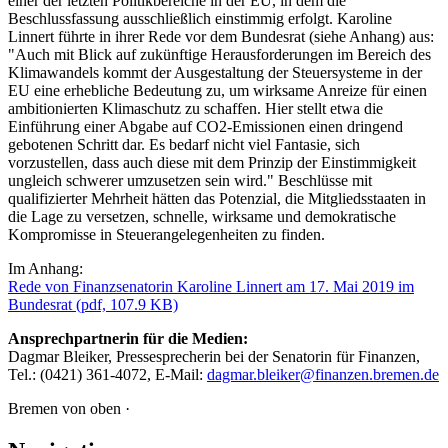
einer der letzten Politikbereiche in der EU, in dem die
Beschlussfassung ausschließlich einstimmig erfolgt. Karoline
Linnert führte in ihrer Rede vor dem Bundesrat (siehe Anhang) aus:
"Auch mit Blick auf zukünftige Herausforderungen im Bereich des
Klimawandels kommt der Ausgestaltung der Steuersysteme in der
EU eine erhebliche Bedeutung zu, um wirksame Anreize für einen
ambitionierten Klimaschutz zu schaffen. Hier stellt etwa die
Einführung einer Abgabe auf CO2-Emissionen einen dringend
gebotenen Schritt dar. Es bedarf nicht viel Fantasie, sich
vorzustellen, dass auch diese mit dem Prinzip der Einstimmigkeit
ungleich schwerer umzusetzen sein wird." Beschlüsse mit
qualifizierter Mehrheit hätten das Potenzial, die Mitgliedsstaaten in
die Lage zu versetzen, schnelle, wirksame und demokratische
Kompromisse in Steuerangelegenheiten zu finden.
Im Anhang:
Rede von Finanzsenatorin Karoline Linnert am 17. Mai 2019 im
Bundesrat
(pdf, 107.9 KB)
Ansprechpartnerin für die Medien:
Dagmar Bleiker, Pressesprecherin bei der Senatorin für Finanzen,
Tel.: (0421) 361-4072, E-Mail:
dagmar.bleiker@finanzen.bremen.de
Bremen von oben ·