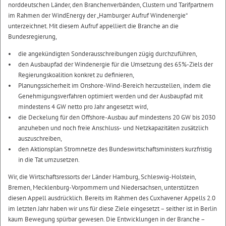
norddeutschen Länder, den Branchenverbänden, Clustern und Tarifpartnern
im Rahmen der WindEnergy der „Hamburger Aufruf Windenergie“
unterzeichnet. Mit diesem Aufruf appelliert die Branche an die
Bundesregierung,
die angekündigten Sonderausschreibungen zügig durchzuführen,
den Ausbaupfad der Windenergie für die Umsetzung des 65%-Ziels der
Regierungskoalition konkret zu definieren,
Planungssicherheit im Onshore-Wind-Bereich herzustellen, indem die
Genehmigungsverfahren optimiert werden und der Ausbaupfad mit
mindestens 4 GW netto pro Jahr angesetzt wird,
die Deckelung für den Offshore-Ausbau auf mindestens 20 GW bis 2030
anzuheben und noch freie Anschluss- und Netzkapazitäten zusätzlich
auszuschreiben,
den Aktionsplan Stromnetze des Bundeswirtschaftsministers kurzfristig
in die Tat umzusetzen.
Wir, die Wirtschaftsressorts der Länder Hamburg, Schleswig-Holstein,
Bremen, Mecklenburg-Vorpommern und Niedersachsen, unterstützen
diesen Appell ausdrücklich. Bereits im Rahmen des Cuxhavener Appells 2.0
im letzten Jahr haben wir uns für diese Ziele eingesetzt – seither ist in Berlin
kaum Bewegung spürbar gewesen. Die Entwicklungen in der Branche –