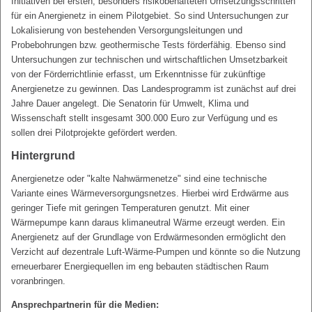
Initiativen bei ersten, besonders risikobehafteten Umsetzungsschritten
für ein Anergienetz in einem Pilotgebiet. So sind Untersuchungen zur
Lokalisierung von bestehenden Versorgungsleitungen und
Probebohrungen bzw. geothermische Tests förderfähig. Ebenso sind
Untersuchungen zur technischen und wirtschaftlichen Umsetzbarkeit
von der Förderrichtlinie erfasst, um Erkenntnisse für zukünftige
Anergienetze zu gewinnen. Das Landesprogramm ist zunächst auf drei
Jahre Dauer angelegt. Die Senatorin für Umwelt, Klima und
Wissenschaft stellt insgesamt 300.000 Euro zur Verfügung und es
sollen drei Pilotprojekte gefördert werden.
Hintergrund
Anergienetze oder "kalte Nahwärmenetze" sind eine technische
Variante eines Wärmeversorgungsnetzes. Hierbei wird Erdwärme aus
geringer Tiefe mit geringen Temperaturen genutzt. Mit einer
Wärmepumpe kann daraus klimaneutral Wärme erzeugt werden. Ein
Anergienetz auf der Grundlage von Erdwärmesonden ermöglicht den
Verzicht auf dezentrale Luft-Wärme-Pumpen und könnte so die Nutzung
erneuerbarer Energiequellen im eng bebauten städtischen Raum
voranbringen.
Ansprechpartnerin für die Medien: