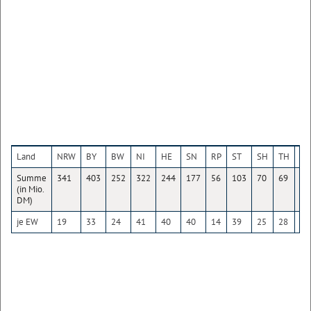
Land
NRW
BY
BW
NI
HE
SN
RP
ST
SH
TH
BB
Summe
341
403
252
322
244
177
56
103
70
69
12
(in Mio.
DM)
je EW
19
33
24
41
40
40
14
39
25
28
49