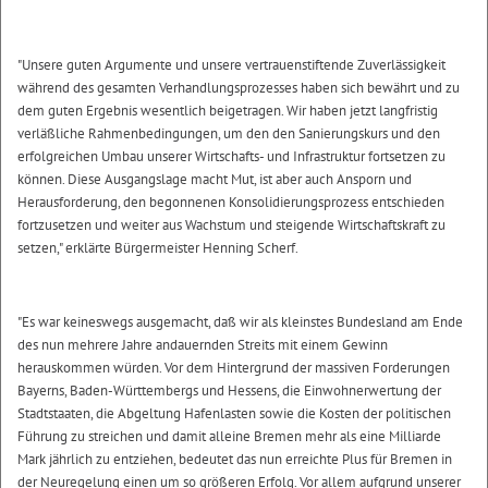
"Unsere guten Argumente und unsere vertrauenstiftende Zuverlässigkeit
während des gesamten Verhandlungsprozesses haben sich bewährt und zu
dem guten Ergebnis wesentlich beigetragen. Wir haben jetzt langfristig
verläßliche Rahmenbedingungen, um den den Sanierungskurs und den
erfolgreichen Umbau unserer Wirtschafts- und Infrastruktur fortsetzen zu
können. Diese Ausgangslage macht Mut, ist aber auch Ansporn und
Herausforderung, den begonnenen Konsolidierungsprozess entschieden
fortzusetzen und weiter aus Wachstum und steigende Wirtschaftskraft zu
setzen," erklärte Bürgermeister Henning Scherf.
"Es war keineswegs ausgemacht, daß wir als kleinstes Bundesland am Ende
des nun mehrere Jahre andauernden Streits mit einem Gewinn
herauskommen würden. Vor dem Hintergrund der massiven Forderungen
Bayerns, Baden-Württembergs und Hessens, die Einwohnerwertung der
Stadtstaaten, die Abgeltung Hafenlasten sowie die Kosten der politischen
Führung zu streichen und damit alleine Bremen mehr als eine Milliarde
Mark jährlich zu entziehen, bedeutet das nun erreichte Plus für Bremen in
der Neuregelung einen um so größeren Erfolg. Vor allem aufgrund unserer