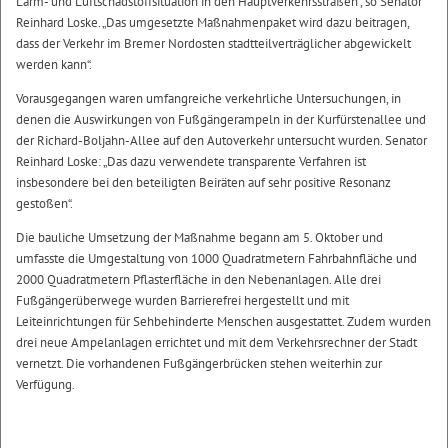
Lärm- und Luftschadstoffsituation in den Hauptverkehrsstraßen“, so Senator
Reinhard Loske. „Das umgesetzte Maßnahmenpaket wird dazu beitragen,
dass der Verkehr im Bremer Nordosten stadtteilverträglicher abgewickelt
werden kann“.
Vorausgegangen waren umfangreiche verkehrliche Untersuchungen, in
denen die Auswirkungen von Fußgängerampeln in der Kurfürstenallee und
der Richard-Boljahn-Allee auf den Autoverkehr untersucht wurden. Senator
Reinhard Loske: „Das dazu verwendete transparente Verfahren ist
insbesondere bei den beteiligten Beiräten auf sehr positive Resonanz
gestoßen“.
Die bauliche Umsetzung der Maßnahme begann am 5. Oktober und
umfasste die Umgestaltung von 1000 Quadratmetern Fahrbahnfläche und
2000 Quadratmetern Pflasterfläche in den Nebenanlagen. Alle drei
Fußgängerüberwege wurden Barrierefrei hergestellt und mit
Leiteinrichtungen für Sehbehinderte Menschen ausgestattet. Zudem wurden
drei neue Ampelanlagen errichtet und mit dem Verkehrsrechner der Stadt
vernetzt. Die vorhandenen Fußgängerbrücken stehen weiterhin zur
Verfügung.