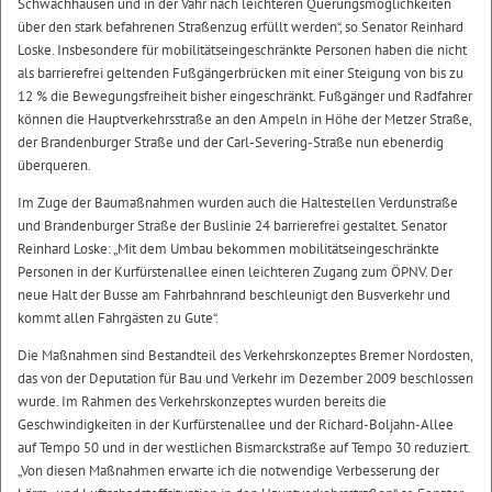
Schwachhausen und in der Vahr nach leichteren Querungsmöglichkeiten
über den stark befahrenen Straßenzug erfüllt werden“, so Senator Reinhard
Loske. Insbesondere für mobilitätseingeschränkte Personen haben die nicht
als barrierefrei geltenden Fußgängerbrücken mit einer Steigung von bis zu
12 % die Bewegungsfreiheit bisher eingeschränkt. Fußgänger und Radfahrer
können die Hauptverkehrsstraße an den Ampeln in Höhe der Metzer Straße,
der Brandenburger Straße und der Carl-Severing-Straße nun ebenerdig
überqueren.
Im Zuge der Baumaßnahmen wurden auch die Haltestellen Verdunstraße
und Brandenburger Straße der Buslinie 24 barrierefrei gestaltet. Senator
Reinhard Loske: „Mit dem Umbau bekommen mobilitätseingeschränkte
Personen in der Kurfürstenallee einen leichteren Zugang zum ÖPNV. Der
neue Halt der Busse am Fahrbahnrand beschleunigt den Busverkehr und
kommt allen Fahrgästen zu Gute“.
Die Maßnahmen sind Bestandteil des Verkehrskonzeptes Bremer Nordosten,
das von der Deputation für Bau und Verkehr im Dezember 2009 beschlossen
wurde. Im Rahmen des Verkehrskonzeptes wurden bereits die
Geschwindigkeiten in der Kurfürstenallee und der Richard-Boljahn-Allee
auf Tempo 50 und in der westlichen Bismarckstraße auf Tempo 30 reduziert.
„Von diesen Maßnahmen erwarte ich die notwendige Verbesserung der