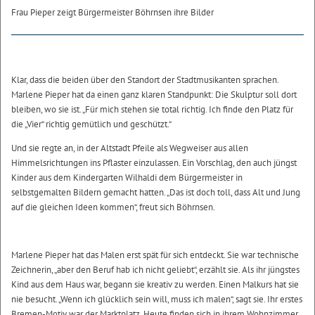
Frau Pieper zeigt Bürgermeister Böhrnsen ihre Bilder
Klar, dass die beiden über den Standort der Stadtmusikanten sprachen.
Marlene Pieper hat da einen ganz klaren Standpunkt: Die Skulptur soll dort
bleiben, wo sie ist. „Für mich stehen sie total richtig. Ich finde den Platz für
die „Vier“ richtig gemütlich und geschützt.“
Und sie regte an, in der Altstadt Pfeile als Wegweiser aus allen
Himmelsrichtungen ins Pflaster einzulassen. Ein Vorschlag, den auch jüngst
Kinder aus dem Kindergarten Wilhaldi dem Bürgermeister in
selbstgemalten Bildern gemacht hatten. „Das ist doch toll, dass Alt und Jung
auf die gleichen Ideen kommen“, freut sich Böhrnsen.
Marlene Pieper hat das Malen erst spät für sich entdeckt. Sie war technische
Zeichnerin, „aber den Beruf hab ich nicht geliebt“, erzählt sie. Als ihr jüngstes
Kind aus dem Haus war, begann sie kreativ zu werden. Einen Malkurs hat sie
nie besucht. „Wenn ich glücklich sein will, muss ich malen“, sagt sie. Ihr erstes
Bremen-Motiv war der Marktplatz. Heute finden sich in ihrem Wohnzimmer