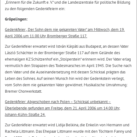
„Erinnern für die Zukunft e. V.“ und die Landeszentrale für politische Bildung
zu den folgenden Gedenkfeiern ein:
Gröpelingen:
Gedenkfeier „ Der Sohn dem nie gekannten Vater“ am Mittwoch, dem 19.
April 2006 um 11.00 Uhr, Bromberger Straße 117.
Zur Gedenkfeier erwartet wird István Kárpáti aus Budapest, an dessen Vater
László Schächter in der Bromberger Straße 117 auf dem Gelände des
ehemaligen KZ Schützenhof ein „Stolperstein“ erinnern wird. Der Vater erlag
vermutlich den Strapazen des Todesmarsches im April 1945. Die Suche nach
dem Vater und die Auseinandersetzung mit dessen Schicksal prägten das
Leben des Sohnes. Auf seinen Wunsch hin wird der Gedenkstein verlegt,
vom Sohn dem nie gekannten Vater gewidmet. Musikalische Umrahmung:
Bremer Chorwerkstatt.
Gedenkfeier: Abgeschoben nach Polen – Schicksal unbekannt –
Überlebende gefunden am Freitag, dem 21. April 2006 um 14.00 Uhr,
Johann-Kühn-Straße 24.
Zur Gedenkfeier erwartet wird Lidija Belkina, die Enkelin von Hermann und
Rachela Littmann. Das Ehepaar Littmann wurde mit den Töchtern Fanny und