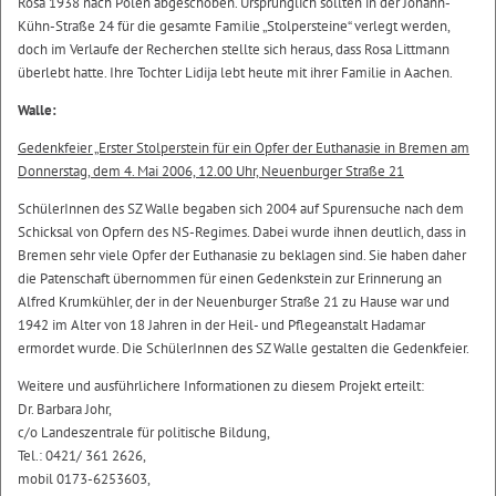
Rosa 1938 nach Polen abgeschoben. Ursprünglich sollten in der Johann-
Kühn-Straße 24 für die gesamte Familie „Stolpersteine“ verlegt werden,
doch im Verlaufe der Recherchen stellte sich heraus, dass Rosa Littmann
überlebt hatte. Ihre Tochter Lidija lebt heute mit ihrer Familie in Aachen.
Walle:
Gedenkfeier „Erster Stolperstein für ein Opfer der Euthanasie in Bremen am
Donnerstag, dem 4. Mai 2006, 12.00 Uhr, Neuenburger Straße 21
SchülerInnen des SZ Walle begaben sich 2004 auf Spurensuche nach dem
Schicksal von Opfern des NS-Regimes. Dabei wurde ihnen deutlich, dass in
Bremen sehr viele Opfer der Euthanasie zu beklagen sind. Sie haben daher
die Patenschaft übernommen für einen Gedenkstein zur Erinnerung an
Alfred Krumkühler, der in der Neuenburger Straße 21 zu Hause war und
1942 im Alter von 18 Jahren in der Heil- und Pflegeanstalt Hadamar
ermordet wurde. Die SchülerInnen des SZ Walle gestalten die Gedenkfeier.
Weitere und ausführlichere Informationen zu diesem Projekt erteilt:
Dr. Barbara Johr,
c/o Landeszentrale für politische Bildung,
Tel.: 0421/ 361 2626,
mobil 0173-6253603,