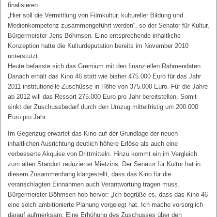
finalisieren.
„Hier soll die Vermittlung von Filmkultur, kultureller Bildung und
Medienkompetenz zusammengeführt werden“, so der Senator für Kultur,
Bürgermeister Jens Böhrnsen. Eine entsprechende inhaltliche
Konzeption hatte die Kulturdeputation bereits im November 2010
unterstützt.
Heute befasste sich das Gremium mit den finanziellen Rahmendaten.
Danach erhält das Kino 46 statt wie bisher 475.000 Euro für das Jahr
2011 institutionelle Zuschüsse in Höhe von 375.000 Euro. Für die Jahre
ab 2012 will das Ressort 275.000 Euro pro Jahr bereitstellen. Somit
sinkt der Zuschussbedarf durch den Umzug mittelfristig um 200.000
Euro pro Jahr.
Im Gegenzug erwartet das Kino auf der Grundlage der neuen
inhaltlichen Ausrichtung deutlich höhere Erlöse als auch eine
verbesserte Akquise von Drittmitteln. Hinzu kommt ein im Vergleich
zum alten Standort reduzierter Mietzins. Der Senator für Kultur hat in
diesem Zusammenhang klargestellt, dass das Kino für die
veranschlagten Einnahmen auch Verantwortung tragen muss.
Bürgermeister Böhrnsen hob hervor: „Ich begrüße es, dass das Kino 46
eine solch ambitionierte Planung vorgelegt hat. Ich mache vorsorglich
darauf aufmerksam: Eine Erhöhung des Zuschusses über den