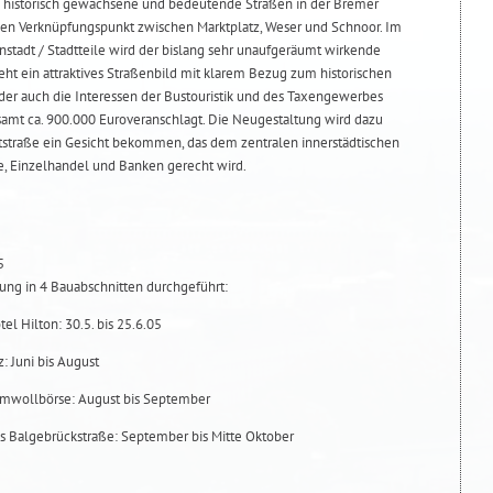
d historisch gewachsene und bedeutende Straßen in der Bremer
igen Verknüpfungspunkt zwischen Marktplatz, Weser und Schnoor. Im
tadt / Stadtteile wird der bislang sehr unaufgeräumt wirkende
eht ein attraktives Straßenbild mit klarem Bezug zum historischen
er auch die Interessen der Bustouristik und des Taxengewerbes
esamt ca. 900.000 Euroveranschlagt. Die Neugestaltung wird dazu
ktstraße ein Gesicht bekommen, das dem zentralen innerstädtischen
e, Einzelhandel und Banken gerecht wird.
5
ung in 4 Bauabschnitten durchgeführt:
tel Hilton: 30.5. bis 25.6.05
z: Juni bis August
aumwollbörse: August bis September
s Balgebrückstraße: September bis Mitte Oktober