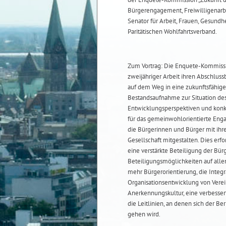
Bürgerengagement, Freiwilligenarb
Senator für Arbeit, Frauen, Gesund
Paritätischen Wohlfahrtsverband.
Zum Vortrag: Die Enquete-Kommissi
zweijähriger Arbeit ihren Abschluss
auf dem Weg in eine zukunftsfähige
Bestandsaufnahme zur Situation de
Entwicklungsperspektiven und kon
für das gemeinwohlorientierte Engag
die Bürgerinnen und Bürger mit i
Gesellschaft mitgestalten. Dies erfo
eine verstärkte Beteiligung der Bü
Beteiligungsmöglichkeiten auf alle
mehr Bürgerorientierung, die Integ
Organisationsentwicklung von Verei
Anerkennungskultur, eine verbessert
die Leitlinien, an denen sich der B
gehen wird.