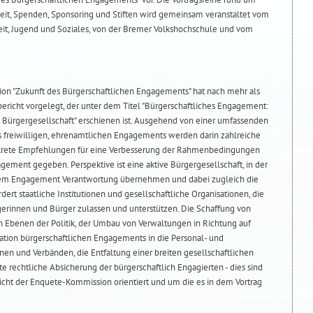
eit, Spenden, Sponsoring und Stiften wird gemeinsam veranstaltet vom
heit, Jugend und Soziales, von der Bremer Volkshochschule und vom
on "Zukunft des Bürgerschaftlichen Engagements" hat nach mehr als
bericht vorgelegt, der unter dem Titel "Bürgerschaftliches Engagement:
 Bürgergesellschaft" erschienen ist. Ausgehend von einer umfassenden
s freiwilligen, ehrenamtlichen Engagements werden darin zahlreiche
krete Empfehlungen für eine Verbesserung der Rahmenbedingungen
ement gegeben. Perspektive ist eine aktive Bürgergesellschaft, in der
hrem Engagement Verantwortung übernehmen und dabei zugleich die
rdert staatliche Institutionen und gesellschaftliche Organisationen, die
rgerinnen und Bürger zulassen und unterstützen. Die Schaffung von
n Ebenen der Politik, der Umbau von Verwaltungen in Richtung auf
ration bürgerschaftlichen Engagements in die Personal- und
nen und Verbänden, die Entfaltung einer breiten gesellschaftlichen
e rechtliche Absicherung der bürgerschaftlich Engagierten - dies sind
ericht der Enquete-Kommission orientiert und um die es in dem Vortrag