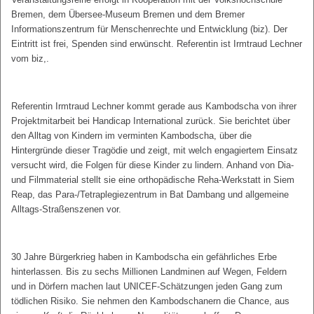
Bremen, dem Übersee-Museum Bremen und dem Bremer
Informationszentrum für Menschenrechte und Entwicklung (biz). Der
Eintritt ist frei, Spenden sind erwünscht. Referentin ist Irmtraud Lechner
vom biz,.
Referentin Irmtraud Lechner kommt gerade aus Kambodscha von ihrer
Projektmitarbeit bei Handicap International zurück. Sie berichtet über
den Alltag von Kindern im verminten Kambodscha, über die
Hintergründe dieser Tragödie und zeigt, mit welch engagiertem Einsatz
versucht wird, die Folgen für diese Kinder zu lindern. Anhand von Dia-
und Filmmaterial stellt sie eine orthopädische Reha-Werkstatt in Siem
Reap, das Para-/Tetraplegiezentrum in Bat Dambang und allgemeine
Alltags-Straßenszenen vor.
30 Jahre Bürgerkrieg haben in Kambodscha ein gefährliches Erbe
hinterlassen. Bis zu sechs Millionen Landminen auf Wegen, Feldern
und in Dörfern machen laut UNICEF-Schätzungen jeden Gang zum
tödlichen Risiko. Sie nehmen den Kambodschanern die Chance, aus