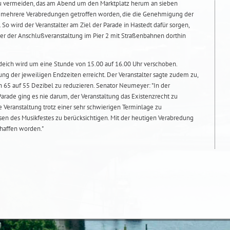
zu vermeiden, das am Abend um den Marktplatz herum an sieben
ind mehrere Verabredungen getroffen worden, die die Genehmigung der
 So wird der Veranstalter am Ziel der Parade in Hastedt dafür sorgen,
er der Anschlußveranstaltung im Pier 2 mit Straßenbahnen dorthin
deich wird um eine Stunde von 15.00 auf 16.00 Uhr verschoben.
ung der jeweiligen Endzeiten erreicht. Der Veranstalter sagte zudem zu,
n 65 auf 55 Dezibel zu reduzieren. Senator Neumeyer: "In der
arade ging es nie darum, der Veranstaltung das Existenzrecht zu
ie Veranstaltung trotz einer sehr schwierigen Terminlage zu
sen des Musikfestes zu berücksichtigen. Mit der heutigen Verabredung
chaffen worden."