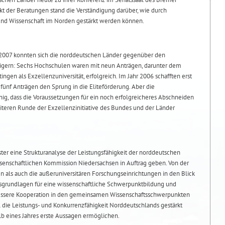
 der Beratungen stand die Verständigung darüber, wie durch
d Wissenschaft im Norden gestärkt werden können.
 2007 konnten sich die norddeutschen Länder gegenüber den
eigern: Sechs Hochschulen waren mit neun Anträgen, darunter dem
ingen als Exzellenzuniversität, erfolgreich. Im Jahr 2006 schafften erst
 fünf Anträgen den Sprung in die Eliteförderung. Aber die
nig, dass die Voraussetzungen für ein noch erfolgreicheres Abschneiden
eiteren Runde der Exzellenzinitiative des Bundes und der Länder
ter eine Strukturanalyse der Leistungsfähigkeit der norddeutschen
ssenschaftlichen Kommission Niedersachsen in Auftrag geben. Von der
n als auch die außeruniversitären Forschungseinrichtungen in den Blick
grundlagen für eine wissenschaftliche Schwerpunktbildung und
essere Kooperation in den gemeinsamen Wissenschaftsschwerpunkten
die Leistungs- und Konkurrenzfähigkeit Norddeutschlands gestärkt
lb eines Jahres erste Aussagen ermöglichen.