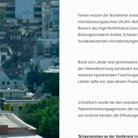
Ferner wollen die Teilnehmer errei
Höchstleistungsrechner (HLRN-Verb
Bereich des High Performance Comp
Bildungsministerin Anette Schavan 
bundesdeutschen Höchstleistungsre
Bund und Länder sind gemeinsame Ei
der Meeresforschung konstruiert wo
weltweit operierenden Forschungssc
Länder dafür ein, dass dessen Finan
Schließlich wurde bei den zweistü
Patentverwertungsagenturen der nor
soll erreicht werden, die Erfindung
Teilgenommen an der Konferenz i