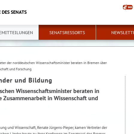
 DES SENATS
EMITTEILUNGEN
SENATSRESSORTS
NEWSLETT
reter der norddeutschen Wissenschaftsminister beraten in Bremen über
schaft und Forschung
inder und Bildung
schen Wissenschaftsminister beraten in
e Zusammenarbeit in Wissenschaft und
dung und Wissenschaft, Renate Jürgens-Pieper, kamen Vertreter der
schen Länder heute zu ihrer Konferenz im Senatssaal des Bremer