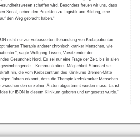
 Gesundheitswesen schaffen wird. Besonders freuen wir uns, dass
n Senat, neben den Projekten zu Logistik und Bildung, eine
h auf den Weg gebracht haben.“
BON nicht nur zur verbesserten Behandlung von Krebspatienten
 optimierten Therapie anderer chronisch kranker Menschen, wie
tienten“, sagte Wolfgang Tissen, Vorsitzender der
des Gesundheit Nord. Es sei nur eine Frage der Zeit, bis in allen
n gewinnbringende – Kommunikations-Möglichkeit Standard sei.
skraft hin, die vom Krebszentrum des Klinikums Bremen-Mitte
inigen Jahren erkannt, dass die Therapie krebskranker Menschen
her zwischen den einzelnen Ärzten abgestimmt werden muss. Es ist
ie Idee für iBON in diesem Klinikum geboren und umgesetzt wurde.“