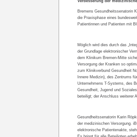
Verbesserung der medizinisch
Bremens Gesundheitssenatorin Ka
die Praxisphase eines bundesweit
Patientinnen und Patienten mit B
Möglich wird dies durch das „Int
der Grundlage elektronischer Ve
dem Klinikum Bremen-Mitte sicher
Versorgung der Kranken so optima
zum Klinikverbund Gesundheit N
Innere Medizin), des Zentrums f
Unternehmens T-Systems, des Bre
Gesundheit, Jugend und Soziales.
beteiligt; der Anschluss weiterer
Gesundheitssenatorin Karin Röpke
der medizinischen Versorgung. iBO
elektronische Patientenakte, steh
Es bringt für alle Beteiligten erh