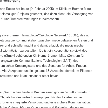
en Versorgung
rin Röpke hat heute (9. Februar 2005) im Klinikum Bremen-Mitte
 einmaligen Projekts gestartet, das dazu dient, die Versorgung von
lut- und Tumorerkrankungen zu verbessern.
egrative Bremer Hämatologie/Onkologie Netzwerk“ (iBON), das auf
rnetzung die Kommunikation zwischen niedergelassenen Ärzten und
er und schneller macht und damit erlaubt, die medizinische
l wie möglich zu gestalten. Es ist ein Kooperationsprojekt des
ord gGmbH gehörenden Klinikums Bremen-Mitte (Zentrum für
ür angewandte Kommunikations-Technologien (ZAIT), des
mischen Krebsregisters und des Senators für Arbeit, Frauen,
 Vier Arztpraxen und insgesamt 13 Ärzte sind derzeit im Pilotnetz
 Arztpraxen und Krankenhäuser steht bevor.
: „Wir machen heute in Bremen einen großen Schritt vorwärts in
N, als bundesweites Pionierprojekt für den Einstieg in die
t für eine integrierte Versorgung und eine sichere Kommunikation.
ebliche Vorteile: Für die Patientinnen und Patienten, denen zum