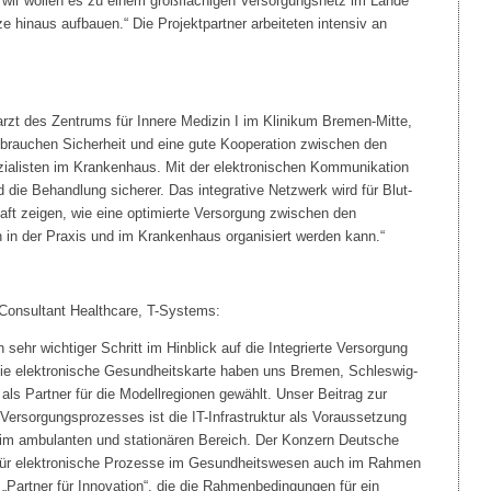
er wir wollen es zu einem großflächigen Versorgungsnetz im Lande
 hinaus aufbauen.“ Die Projektpartner arbeiteten intensiv an
arzt des Zentrums für Innere Medizin I im Klinikum Bremen-Mitte,
brauchen Sicherheit und eine gute Kooperation zwischen den
zialisten im Krankenhaus. Mit der elektronischen Kommunikation
d die Behandlung sicherer. Das integrative Netzwerk wird für Blut-
ft zeigen, wie eine optimierte Versorgung zwischen den
n in der Praxis und im Krankenhaus organisiert werden kann.“
 Consultant Healthcare, T-Systems:
n sehr wichtiger Schritt im Hinblick auf die Integrierte Versorgung
ie elektronische Gesundheitskarte haben uns Bremen, Schleswig-
als Partner für die Modellregionen gewählt. Unser Beitrag zur
ersorgungsprozesses ist die IT-Infrastruktur als Voraussetzung
 im ambulanten und stationären Bereich. Der Konzern Deutsche
für elektronische Prozesse im Gesundheitswesen auch im Rahmen
 „Partner für Innovation“, die die Rahmenbedingungen für ein