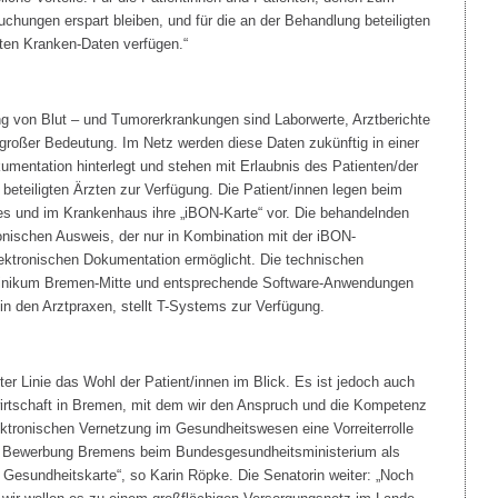
chungen erspart bleiben, und für die an der Behandlung beteiligten
nten Kranken-Daten verfügen.“
g von Blut – und Tumorerkrankungen sind Laborwerte, Arztberichte
roßer Bedeutung. Im Netz werden diese Daten zukünftig in einer
entation hinterlegt und stehen mit Erlaubnis des Patienten/der
 beteiligten Ärzten zur Verfügung. Die Patient/innen legen beim
s und im Krankenhaus ihre „iBON-Karte“ vor. Die behandelnden
onischen Ausweis, der nur in Kombination mit der iBON-
ektronischen Dokumentation ermöglicht. Die technischen
 Klinikum Bremen-Mitte und entsprechende Software-Anwendungen
n den Arztpraxen, stellt T-Systems zur Verfügung.
ster Linie das Wohl der Patient/innen im Blick. Es ist jedoch auch
wirtschaft in Bremen, mit dem wir den Anspruch und die Kompetenz
ektronischen Vernetzung im Gesundheitswesen eine Vorreiterrolle
e Bewerbung Bremens beim Bundesgesundheitsministerium als
e Gesundheitskarte“, so Karin Röpke. Die Senatorin weiter: „Noch