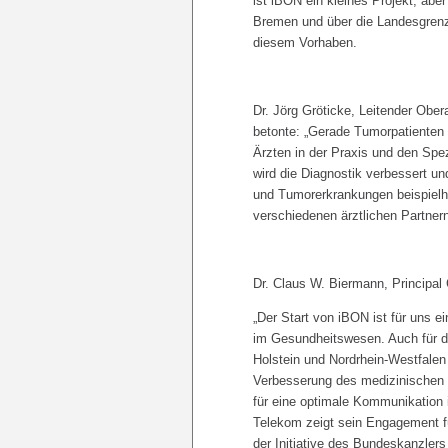
ist iBON ein kleines Projekt, ab
Bremen und über die Landesgrenze
diesem Vorhaben.
Dr. Jörg Gröticke, Leitender Ober
betonte: „Gerade Tumorpatienten 
Ärzten in der Praxis und den Spe
wird die Diagnostik verbessert un
und Tumorerkrankungen beispielha
verschiedenen ärztlichen Partner
Dr. Claus W. Biermann, Principal
„Der Start von iBON ist für uns ei
im Gesundheitswesen. Auch für d
Holstein und Nordrhein-Westfalen 
Verbesserung des medizinischen V
für eine optimale Kommunikation
Telekom zeigt sein Engagement 
der Initiative des Bundeskanzlers