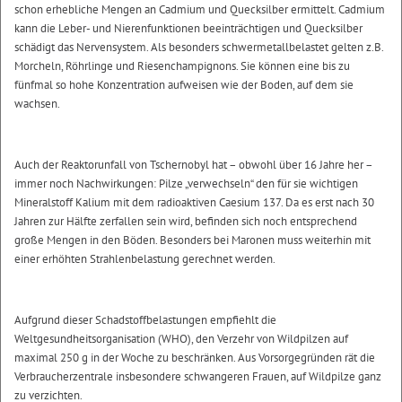
schon erhebliche Mengen an Cadmium und Quecksilber ermittelt. Cadmium
kann die Leber- und Nierenfunktionen beeinträchtigen und Quecksilber
schädigt das Nervensystem. Als besonders schwermetallbelastet gelten z.B.
Morcheln, Röhrlinge und Riesenchampignons. Sie können eine bis zu
fünfmal so hohe Konzentration aufweisen wie der Boden, auf dem sie
wachsen.
Auch der Reaktorunfall von Tschernobyl hat – obwohl über 16 Jahre her –
immer noch Nachwirkungen: Pilze „verwechseln“ den für sie wichtigen
Mineralstoff Kalium mit dem radioaktiven Caesium 137. Da es erst nach 30
Jahren zur Hälfte zerfallen sein wird, befinden sich noch entsprechend
große Mengen in den Böden. Besonders bei Maronen muss weiterhin mit
einer erhöhten Strahlenbelastung gerechnet werden.
Aufgrund dieser Schadstoffbelastungen empfiehlt die
Weltgesundheitsorganisation (WHO), den Verzehr von Wildpilzen auf
maximal 250 g in der Woche zu beschränken. Aus Vorsorgegründen rät die
Verbraucherzentrale insbesondere schwangeren Frauen, auf Wildpilze ganz
zu verzichten.