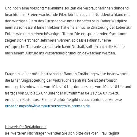
Und noch eine Vorsichtsmaßnahme sollten die VerbraucherInnen dringend
beachten: im Freien wachsende Pilze können auch in Norddeutschland mit
den winzigen Eiern des Fuchsbandwurmes behaftet sein. Daher Wildpilze
niemals roh essen! Eine Infektion hat eine ähnliche Zerstörung der Leber zur
Folge, wie durch einen bösartigen Tumor. Die entsprechenden Symptome
zeigen sich erst nach sehr vielen Jahren, so dass es dann für eine
erfolgreiche Therapie zu spät sein kann. Deshalb sollten auch die Hände
nach einem Ausflug ins Pilzparadies gründlich gewaschen werden.
Fragen zu einer möglichst schadstoffarmen Ernährungsweise beantwortet
die Ernährungsabteilung der Verbraucherzentrale. Sie ist telefonisch
montags bis mittwochs von 10 bis 16 Uhr, donnerstags von 10 bis 18 Uhr und
freitags von 10 bis 13 Uhr unter der Rufnummer 04 21 / 16 07 754 zu
erreichen. Kostenlose E-mail-Auskünfte gibt es auch unter der Adresse
ernaehrungsinfo@verbraucherzentrale-bremen.de
Hinweis für Redaktionen:
Bei weiteren Nachfragen wenden Sie sich bitte direkt an Frau Regina