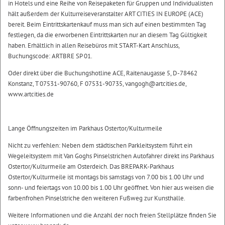
in Hotels und eine Reihe von Reisepaketen für Gruppen und Individualisten
hält außerdem der Kulturreiseveranstalter ART CITIES IN EUROPE (ACE)
bereit. Beim Eintrittskartenkauf muss man sich auf einen bestimmten Tag
festlegen, da die erworbenen Eintrittskarten nur an diesem Tag Gültigkeit
haben. Erhältlich in allen Reisebüros mit START-Kart Anschluss,
Buchungscode: ARTBRE SP 01.
Oder direkt über die Buchungshotline ACE, Raitenaugasse 5, D-78462
Konstanz, T 07531-90760, F 07531-90735, vangogh@artcities.de,
www.artcities.de
Lange Öffnungszeiten im Parkhaus Ostertor/Kulturmeile
Nicht zu verfehlen: Neben dem städtischen Parkleitsystem führt ein
Wegeleitsystem mit Van Goghs Pinselstrichen Autofahrer direkt ins Parkhaus
Ostertor/Kulturmeile am Osterdeich. Das BREPARK-Parkhaus
Ostertor/Kulturmeile ist montags bis samstags von 7.00 bis 1.00 Uhr und
sonn- und feiertags von 10.00 bis 1.00 Uhr geöffnet. Von hier aus weisen die
farbenfrohen Pinselstriche den weiteren Fußweg zur Kunsthalle.
Weitere Informationen und die Anzahl der noch freien Stellplätze finden Sie