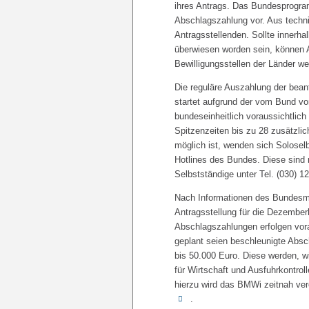
ihres Antrags. Das Bundesprogra
Abschlagszahlung vor. Aus techni
Antragsstellenden. Sollte innerh
überwiesen worden sein, können A
Bewilligungsstellen der Länder wei
Die reguläre Auszahlung der bean
startet aufgrund der vom Bund vo
bundeseinheitlich voraussichtlic
Spitzenzeiten bis zu 28 zusätzlic
möglich ist, wenden sich Soloselb
Hotlines des Bundes. Diese sind m
Selbstständige unter Tel. (030) 1
Nach Informationen des Bundesmin
Antragsstellung für die Dezemberh
Abschlagszahlungen erfolgen vora
geplant seien beschleunigte Absc
bis 50.000 Euro. Diese werden, 
für Wirtschaft und Ausfuhrkontro
hierzu wird das BMWi zeitnah ver
.