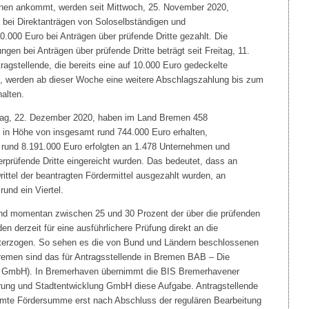
fenen ankommt, werden seit Mittwoch, 25. November 2020,
 bei Direktanträgen von Soloselbständigen und
.000 Euro bei Anträgen über prüfende Dritte gezahlt. Die
en bei Anträgen über prüfende Dritte beträgt seit Freitag, 11.
agstellende, die bereits eine auf 10.000 Euro gedeckelte
, werden ab dieser Woche eine weitere Abschlagszahlung bis zum
alten.
tag, 22. Dezember 2020, haben im Land Bremen 458
 in Höhe von insgesamt rund 744.000 Euro erhalten,
rund 8.191.000 Euro erfolgten an 1.478 Unternehmen und
erprüfende Dritte eingereicht wurden. Das bedeutet, dass an
rittel der beantragten Fördermittel ausgezahlt wurden, an
und ein Viertel.
und momentan zwischen 25 und 30 Prozent der über die prüfenden
en derzeit für eine ausführlichere Prüfung direkt an die
unterzogen. So sehen es die von Bund und Ländern beschlossenen
 Bremen sind das für Antragsstellende in Bremen BAB – Die
 GmbH). In Bremerhaven übernimmt die BIS Bremerhavener
derung und Stadtentwicklung GmbH diese Aufgabe. Antragstellende
samte Fördersumme erst nach Abschluss der regulären Bearbeitung