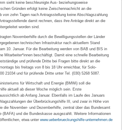
mm sieht keine beschleunigte Aus- beziehungsweise
schen Gründen erfolgt keine Zwischennachricht an die
alb von zehn Tagen nach Antragsstellung keine Abschlagszahlung
ntragsstellende damit rechnen, dass ihre Anträge direkt an die
tergeleitet worden sind.
tragten Novemberhilfe durch die Bewilligungsstellen der Länder
rgegebenen technischen Infrastruktur nach aktuellem Stand
h am 10. Januar. Für die Bearbeitung werden von BAB und BIS in
he Mitarbeiter*innen beschäftigt. Damit eine schnelle Bearbeitung
stständige und prüfende Dritte bei Fragen bitte direkt an die
ontags bis freitags von 8 bis 18 Uhr erreichbar, für Solo-
200 21034 und für prüfende Dritte unter Tel. (030) 5268 5087.
isteriums für Wirtschaft und Energie (BMWi) soll die
ilfe aktuell ab dieser Woche möglich sein. Erste
ussichtlich ab Anfang Januar. Ebenfalls im Laufe des Januars
hlagszahlungen der Überbrückungshilfe III, und zwar in Höhe von
wie die November- und Dezemberhilfe, zentral über das Bundesamt
lle (BAFA) und die Bundeskasse ausgezahlt. Weitere Informationen
öffentlichen, etwa unter
www.ueberbrueckungshilfe-unternehmen.de