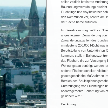
sollen zeitlich befristete Änder
Baunutzungsverordnung) erreicht 
Flüchtlinge und Asylbewerber scha
den Kommunen vor, bereits am 19
der Sache herbeizuführen.
Im Gesetzesantrag heißt es. "Di
angestiegenen Zuwanderung von Fl
Zuwanderungszahlen des Bundesam
mindestens 200.000 Flüchtlinge 
Bereitstellung von Unterkünften 
kommen, stellt in Ballungszentr
dar. Flächen, die zur Versorgung
Wohnungsbau benötigt werden, ste
anderer Flächen scheitert vielfac
gesetzgeberische Maßnahmen im 
Bereich des Bauleitplanungsrecht
Unterbringung von Flüchtlingen un
bedarfsgerechte Schaffung von öf
gesichert wird."
Der Antrag: