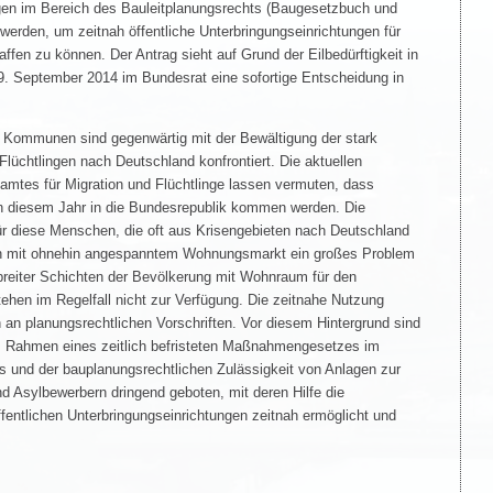
ungen im Bereich des Bauleitplanungsrechts (Baugesetzbuch und
werden, um zeitnah öffentliche Unterbringungseinrichtungen für
ffen zu können. Der Antrag sieht auf Grund der Eilbedürftigkeit in
. September 2014 im Bundesrat eine sofortige Entscheidung in
e Kommunen sind gegenwärtig mit der Bewältigung der stark
üchtlingen nach Deutschland konfrontiert. Die aktuellen
tes für Migration und Flüchtlinge lassen vermuten, dass
in diesem Jahr in die Bundesrepublik kommen werden. Die
für diese Menschen, die oft aus Krisengebieten nach Deutschland
en mit ohnehin angespanntem Wohnungsmarkt ein großes Problem
 breiter Schichten der Bevölkerung mit Wohnraum für den
hen im Regelfall nicht zur Verfügung. Die zeitnahe Nutzung
h an planungsrechtlichen Vorschriften. Vor diesem Hintergrund sind
Rahmen eines zeitlich befristeten Maßnahmengesetzes im
s und der bauplanungsrechtlichen Zulässigkeit von Anlagen zur
d Asylbewerbern dringend geboten, mit deren Hilfe die
fentlichen Unterbringungseinrichtungen zeitnah ermöglicht und