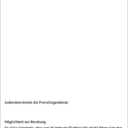
Außerdem bietet die Freiwilligenbörse:
Möglichkeit zur Beratung:
So viele Angebote, aber was ist jetzt das Richtige für mich? Wenn sich den