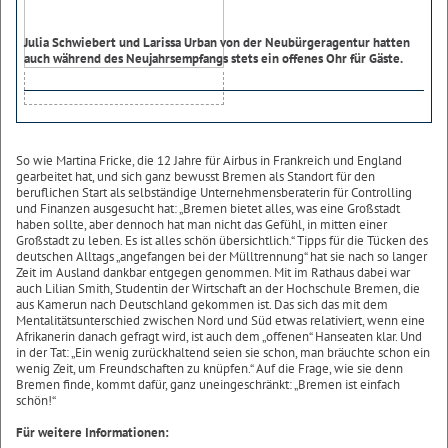
Julia Schwiebert und Larissa Urban von der Neubürgeragentur hatten
auch während des Neujahrsempfangs stets ein offenes Ohr für Gäste.
So wie Martina Fricke, die 12 Jahre für Airbus in Frankreich und England
gearbeitet hat, und sich ganz bewusst Bremen als Standort für den
beruflichen Start als selbständige Unternehmensberaterin für Controlling
und Finanzen ausgesucht hat: „Bremen bietet alles, was eine Großstadt
haben sollte, aber dennoch hat man nicht das Gefühl, in mitten einer
Großstadt zu leben. Es ist alles schön übersichtlich.“ Tipps für die Tücken des
deutschen Alltags „angefangen bei der Mülltrennung“ hat sie nach so langer
Zeit im Ausland dankbar entgegen genommen. Mit im Rathaus dabei war
auch Lilian Smith, Studentin der Wirtschaft an der Hochschule Bremen, die
aus Kamerun nach Deutschland gekommen ist. Das sich das mit dem
Mentalitätsunterschied zwischen Nord und Süd etwas relativiert, wenn eine
Afrikanerin danach gefragt wird, ist auch dem „offenen“ Hanseaten klar. Und
in der Tat: „Ein wenig zurückhaltend seien sie schon, man bräuchte schon ein
wenig Zeit, um Freundschaften zu knüpfen.“ Auf die Frage, wie sie denn
Bremen finde, kommt dafür, ganz uneingeschränkt: „Bremen ist einfach
schön!“
Für weitere Informationen: