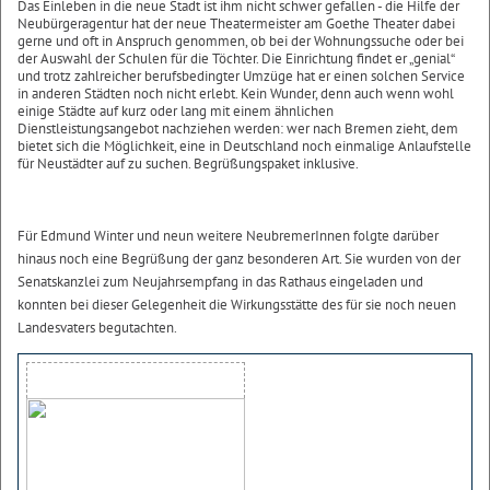
Das Einleben in die neue Stadt ist ihm nicht schwer gefallen - die Hilfe der
Neubürgeragentur hat der neue Theatermeister am Goethe Theater dabei
gerne und oft in Anspruch genommen, ob bei der Wohnungssuche oder bei
der Auswahl der Schulen für die Töchter. Die Einrichtung findet er „genial“
und trotz zahlreicher berufsbedingter Umzüge hat er einen solchen Service
in anderen Städten noch nicht erlebt. Kein Wunder, denn auch wenn wohl
einige Städte auf kurz oder lang mit einem ähnlichen
Dienstleistungsangebot nachziehen werden: wer nach Bremen zieht, dem
bietet sich die Möglichkeit, eine in Deutschland noch einmalige Anlaufstelle
für Neustädter auf zu suchen. Begrüßungspaket inklusive.
Für Edmund Winter und neun weitere NeubremerInnen folgte darüber
hinaus noch eine Begrüßung der ganz besonderen Art. Sie wurden von der
Senatskanzlei zum Neujahrsempfang in das Rathaus eingeladen und
konnten bei dieser Gelegenheit die Wirkungsstätte des für sie noch neuen
Landesvaters begutachten.