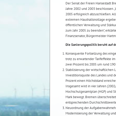
Der Senat der Freien Hansestadt B
Jahre 2002 und 2003 beschlossen. „
2005 erfolgreich abzuschließen. All
extremen Haushaltsnotlage ergeben.
öffentlichen Verwaltung und Stärku
zum Jahr 2005 zu beenden“, erklärt
Finanzsenator, Bürgermeister Hartm
Die Sanierungspolitik beruht auf d
Konsequente Fortsetzung des einge
trotz zu erwartender Tarifeffekte i
zwei Prozent bis 2005 um rund 190
Stabilisierung der wirtschaftlichen
Investitionsquote des Landes und 
Prozent einen Höchststand erreichen
Insgesamt wird in vier Jahren (2002
Hochschulgesamtplan (HGP) und Stad
Mark bewegt. Bremen überschreitet 
entsprechenden Durchschnittswert
Neuordnung der Aufgabenwahrnehmu
Modernisierung der Verwaltung und 