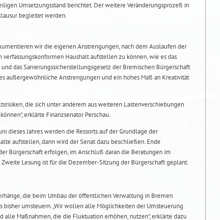
eiligen Umsetzungsstand berichtet. Der weitere Veränderungsprozeß in
eklausur begleitet werden.
mentieren wir die eigenen Anstrengungen, nach dem Auslaufen der
 verfassungskonformen Haushalt aufstellen zu können, wie es das
 und das Sanierungssicherstellungsgesetz der Bremischen Bürgerschaft
dies außergewöhnliche Anstrengungen und ein hohes Maß an Kreativität
ltsrisiken, die sich unter anderem aus weiteren Lastenverschiebungen
können“, erklärte Finanzsenator Perschau.
uni dieses Jahres werden die Ressorts auf der Grundlage der
lte aufstellen, dann wird der Senat dazu beschließen. Ende
 der Bürgerschaft erfolgen, im Anschluß daran die Beratungen im
 Zweite Lesung ist für die Dezember-Sitzung der Bürgerschaft geplant.
berhänge, die beim Umbau der öffentlichen Verwaltung in Bremen
ls bisher umsteuern. „Wir wollen alle Möglichkeiten der Umsteuerung
nd alle Maßnahmen, die die Fluktuation erhöhen, nutzen“, erklärte dazu