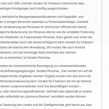
s zum Juni 2001 wird der Senator für Finanzen Instrumente dazu
sbedingte Kündigungen auch künftig ausgeschlossen.
, betriebliche Reorganisationsmaßnahmen und Kapazitäts- und
en in einigen Bereichen absehbar zu Personalüberhängen. Deshalb
ine Umsteuerung des Personals im bremischen öffentlichen Dienst
erträgliche Reduzierung von Personal ebenso wie die verstärkte Förderung
und Mitarbeiter“, so Finanzsenator Perschau. Dazu gehört zum einen die
 Arbeitsmarktes durch die bereits erfolgreich beim Senator für Finanzen
itsamt der bremischen Verwaltung‘. „Wir wollen hier auch Anreize
tivieren, sich auf freiwilliger Basis innerhalb des internen
ten zu bewerben“, so Senator Perschau.
dere die einvernehmliche Beendigung von Arbeitsverhältnissen
 und Abfindungsregelungen. Senator Perschau: „Hier werden wir auf die
ntsprechende Angebote machen.“ Ergänzt werden soll dies durch die
für Personalumsteuerung beim Senator für Finanzen, die mit der Bremer
ahmen zusammenarbeiten wird. Die Beschäftigten würden –
gs- oder Umschulungsmaßnahmen - befristet oder dauerhaft an andere
oder außerhalb des „Konzerns Bremen“ vermittelt werden können.
zur Sanierung des Landes und der Stadtgemeinde geht davon aus, dass