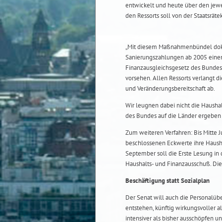
entwickelt und heute über den jew
den Ressorts soll von der Staatsrät
„Mit diesem Maßnahmenbündel doku
Sanierungszahlungen ab 2005 einen
Finanzausgleichsgesetz des Bundes
vorsehen. Allen Ressorts verlangt 
und Veränderungsbereitschaft ab.
Wir leugnen dabei nicht die Hausha
des Bundes auf die Länder ergeben 
Zum weiteren Verfahren: Bis Mitte J
beschlossenen Eckwerte ihre Hausha
September soll die Erste Lesung in
Haushalts- und Finanzausschuß. Die
Beschäftigung statt Sozialplan
Der Senat will auch die Personalü
entstehen, künftig wirkungsvoller a
intensiver als bisher ausschöpfen u