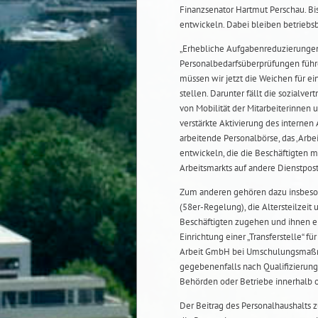
Finanzsenator Hartmut Perschau. Bi
entwickeln. Dabei bleiben betrieb
„Erhebliche Aufgabenreduzierungen
Personalbedarfsüberprüfungen führ
müssen wir jetzt die Weichen für e
stellen. Darunter fällt die sozialv
von Mobilität der Mitarbeiterinnen 
verstärkte Aktivierung des internen
arbeitende Personalbörse, das ‚Arbe
entwickeln, die die Beschäftigten mo
Arbeitsmarkts auf andere Dienstpos
Zum anderen gehören dazu insbeson
(58er-Regelung), die Altersteilzeit
Beschäftigten zugehen und ihnen e
Einrichtung einer „Transferstelle“ 
Arbeit GmbH bei Umschulungsmaßn
gegebenenfalls nach Qualifizierun
Behörden oder Betriebe innerhalb 
Der Beitrag des Personalhaushalts 