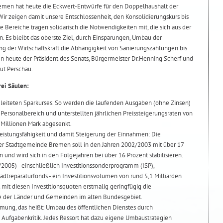
remen hat heute die Eckwert-Entwürfe für den Doppelhaushalt der
Wir zeigen damit unsere Entschlossenheit, den Konsolidierungskurs bis
e Bereiche tragen solidarisch die Notwendigkeiten mit, die sich aus der
 Es bleibt das oberste Ziel, durch Einsparungen, Umbau der
ng der Wirtschaftskraft die Abhängigkeit von Sanierungszahlungen bis
en heute der Präsident des Senats, Bürgermeister Dr.Henning Scherf und
ut Perschau.
rei Säulen:
leiteten Sparkurses. So werden die laufenden Ausgaben (ohne Zinsen)
m Personalbereich und unterstellten jährlichen Preissteigerungsraten von
 Millionen Mark abgesenkt.
 Leistungsfähigkeit und damit Steigerung der Einnahmen: Die
der Stadtgemeinde Bremen soll in den Jahren 2002/2003 mit über 17
 und wird sich in den Folgejahren bei über 16 Prozent stabilisieren.
/2005) - einschließlich Investitionssonderprogramm (ISP),
treparaturfonds - ein Investitionsvolumen von rund 5,1 Milliarden
mit diesen Investitionsquoten erstmalig geringfügig die
e der Länder und Gemeinden im alten Bundesgebiet.
ng, das heißt: Umbau des öffentlichen Dienstes durch
Aufgabenkritik. Jedes Ressort hat dazu eigene Umbaustrategien