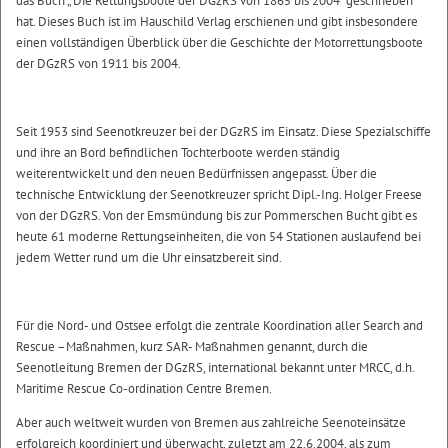
das Buch „ Die Rettungsboote der DGzRS von 1865 bis 2004“ geschrieben
hat. Dieses Buch ist im Hauschild Verlag erschienen und gibt insbesondere
einen vollständigen Überblick über die Geschichte der Motorrettungsboote
der DGzRS von 1911 bis 2004.
Seit 1953 sind Seenotkreuzer bei der DGzRS im Einsatz. Diese Spezialschiffe
und ihre an Bord befindlichen Tochterboote werden ständig
weiterentwickelt und den neuen Bedürfnissen angepasst. Über die
technische Entwicklung der Seenotkreuzer spricht Dipl.-Ing. Holger Freese
von der DGzRS. Von der Emsmündung bis zur Pommerschen Bucht gibt es
heute 61 moderne Rettungseinheiten, die von 54 Stationen auslaufend bei
jedem Wetter rund um die Uhr einsatzbereit sind.
Für die Nord- und Ostsee erfolgt die zentrale Koordination aller Search and
Rescue –Maßnahmen, kurz SAR- Maßnahmen genannt, durch die
Seenotleitung Bremen der DGzRS, international bekannt unter MRCC, d.h.
Maritime Rescue Co-ordination Centre Bremen.
Aber auch weltweit wurden von Bremen aus zahlreiche Seenoteinsätze
erfolgreich koordiniert und überwacht, zuletzt am 22.6.2004, als zum