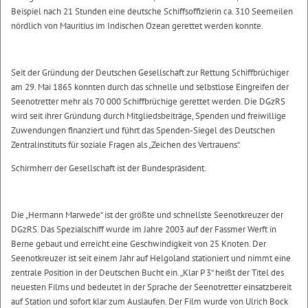
Beispiel nach 21 Stunden eine deutsche Schiffsoffizierin ca. 310 Seemeilen
nördlich von Mauritius im Indischen Ozean gerettet werden konnte.
Seit der Gründung der Deutschen Gesellschaft zur Rettung Schiffbrüchiger
am 29. Mai 1865 konnten durch das schnelle und selbstlose Eingreifen der
Seenotretter mehr als 70 000 Schiffbrüchige gerettet werden. Die DGzRS
wird seit ihrer Gründung durch Mitgliedsbeiträge, Spenden und freiwillige
Zuwendungen finanziert und führt das Spenden-Siegel des Deutschen
Zentralinstituts für soziale Fragen als „Zeichen des Vertrauens“.
Schirmherr der Gesellschaft ist der Bundespräsident.
Die „Hermann Marwede“ ist der größte und schnellste Seenotkreuzer der
DGzRS. Das Spezialschiff wurde im Jahre 2003 auf der Fassmer Werft in
Berne gebaut und erreicht eine Geschwindigkeit von 25 Knoten. Der
Seenotkreuzer ist seit einem Jahr auf Helgoland stationiert und nimmt eine
zentrale Position in der Deutschen Bucht ein. „Klar P 3“ heißt der Titel des
neuesten Films und bedeutet in der Sprache der Seenotretter einsatzbereit
auf Station und sofort klar zum Auslaufen. Der Film wurde von Ulrich Bock