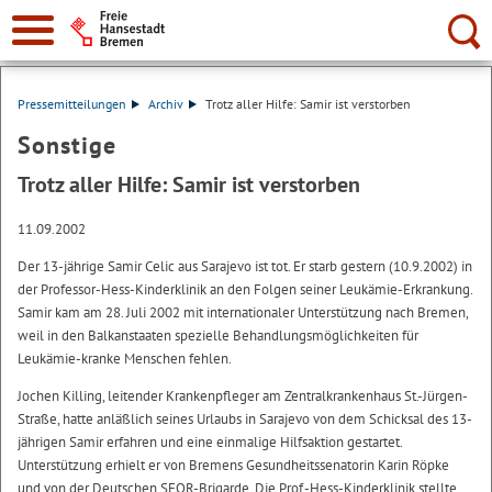
Suche:
Pressemitteilungen
Archiv
Trotz aller Hilfe: Samir ist verstorben
Sonstige
Trotz aller Hilfe: Samir ist verstorben
11.09.2002
Der 13-jährige Samir Celic aus Sarajevo ist tot. Er starb gestern (10.9.2002) in
der Professor-Hess-Kinderklinik an den Folgen seiner Leukämie-Erkrankung.
Samir kam am 28. Juli 2002 mit internationaler Unterstützung nach Bremen,
weil in den Balkanstaaten spezielle Behandlungsmöglichkeiten für
Leukämie-kranke Menschen fehlen.
Jochen Killing, leitender Krankenpfleger am Zentralkrankenhaus St.-Jürgen-
Straße, hatte anläßlich seines Urlaubs in Sarajevo von dem Schicksal des 13-
jährigen Samir erfahren und eine einmalige Hilfsaktion gestartet.
Unterstützung erhielt er von Bremens Gesundheitssenatorin Karin Röpke
und von der Deutschen SFOR-Brigarde. Die Prof.-Hess-Kinderklinik stellte