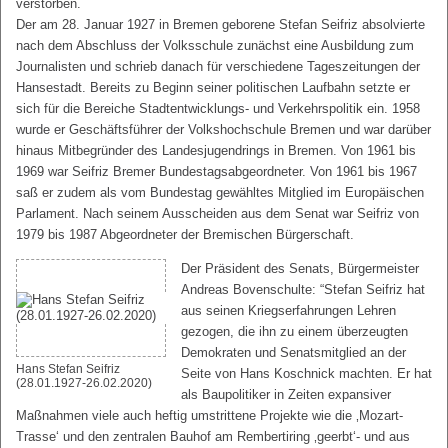
verstorben.
Der am 28. Januar 1927 in Bremen geborene Stefan Seifriz absolvierte
nach dem Abschluss der Volksschule zunächst eine Ausbildung zum
Journalisten und schrieb danach für verschiedene Tageszeitungen der
Hansestadt. Bereits zu Beginn seiner politischen Laufbahn setzte er
sich für die Bereiche Stadtentwicklungs- und Verkehrspolitik ein. 1958
wurde er Geschäftsführer der Volkshochschule Bremen und war darüber
hinaus Mitbegründer des Landesjugendrings in Bremen. Von 1961 bis
1969 war Seifriz Bremer Bundestagsabgeordneter. Von 1961 bis 1967
saß er zudem als vom Bundestag gewähltes Mitglied im Europäischen
Parlament. Nach seinem Ausscheiden aus dem Senat war Seifriz von
1979 bis 1987 Abgeordneter der Bremischen Bürgerschaft.
Der Präsident des Senats, Bürgermeister
Andreas Bovenschulte: “Stefan Seifriz hat
aus seinen Kriegserfahrungen Lehren
gezogen, die ihn zu einem überzeugten
Demokraten und Senatsmitglied an der
Hans Stefan Seifriz
Seite von Hans Koschnick machten. Er hat
(28.01.1927-26.02.2020)
als Baupolitiker in Zeiten expansiver
Maßnahmen viele auch heftig umstrittene Projekte wie die ‚Mozart-
Trasse‘ und den zentralen Bauhof am Rembertiring ‚geerbt‘- und aus