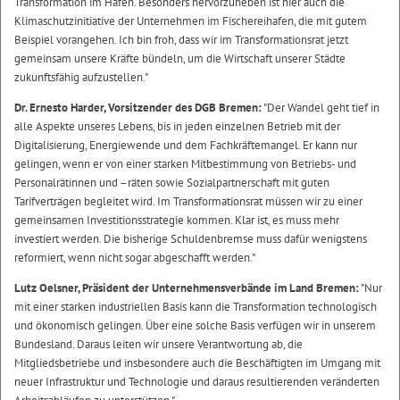
Transformation im Hafen. Besonders hervorzuheben ist hier auch die
Klimaschutzinitiative der Unternehmen im Fischereihafen, die mit gutem
Beispiel vorangehen. Ich bin froh, dass wir im Transformationsrat jetzt
gemeinsam unsere Kräfte bündeln, um die Wirtschaft unserer Städte
zukunftsfähig aufzustellen."
Dr. Ernesto Harder, Vorsitzender des DGB Bremen:
"Der Wandel geht tief in
alle Aspekte unseres Lebens, bis in jeden einzelnen Betrieb mit der
Digitalisierung, Energiewende und dem Fachkräftemangel. Er kann nur
gelingen, wenn er von einer starken Mitbestimmung von Betriebs- und
Personalrätinnen und –räten sowie Sozialpartnerschaft mit guten
Tarifverträgen begleitet wird. Im Transformationsrat müssen wir zu einer
gemeinsamen Investitionsstrategie kommen. Klar ist, es muss mehr
investiert werden. Die bisherige Schuldenbremse muss dafür wenigstens
reformiert, wenn nicht sogar abgeschafft werden."
Lutz Oelsner, Präsident der Unternehmensverbände im Land Bremen:
"Nur
mit einer starken industriellen Basis kann die Transformation technologisch
und ökonomisch gelingen. Über eine solche Basis verfügen wir in unserem
Bundesland. Daraus leiten wir unsere Verantwortung ab, die
Mitgliedsbetriebe und insbesondere auch die Beschäftigten im Umgang mit
neuer Infrastruktur und Technologie und daraus resultierenden veränderten