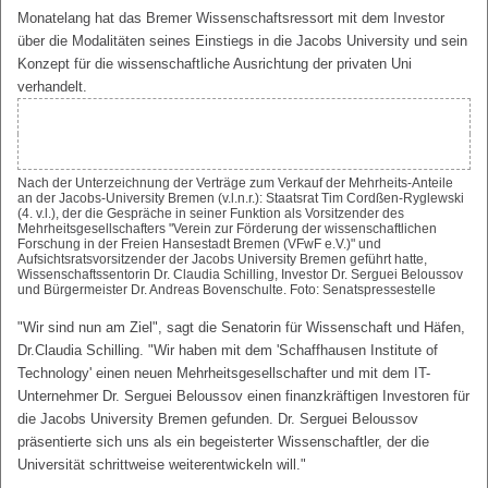
Monatelang hat das Bremer Wissenschaftsressort mit dem Investor
über die Modalitäten seines Einstiegs in die Jacobs University und sein
Konzept für die wissenschaftliche Ausrichtung der privaten Uni
verhandelt.
Nach der Unterzeichnung der Verträge zum Verkauf der Mehrheits-Anteile
an der Jacobs-University Bremen (v.l.n.r.): Staatsrat Tim Cordßen-Ryglewski
(4. v.l.), der die Gespräche in seiner Funktion als Vorsitzender des
Mehrheitsgesellschafters "Verein zur Förderung der wissenschaftlichen
Forschung in der Freien Hansestadt Bremen (VFwF e.V.)" und
Aufsichtsratsvorsitzender der Jacobs University Bremen geführt hatte,
Wissenschaftssentorin Dr. Claudia Schilling, Investor Dr. Serguei Beloussov
und Bürgermeister Dr. Andreas Bovenschulte. Foto: Senatspressestelle
"Wir sind nun am Ziel", sagt die Senatorin für Wissenschaft und Häfen,
Dr.Claudia Schilling. "Wir haben mit dem 'Schaffhausen Institute of
Technology' einen neuen Mehrheitsgesellschafter und mit dem IT-
Unternehmer Dr. Serguei Beloussov einen finanzkräftigen Investoren für
die Jacobs University Bremen gefunden. Dr. Serguei Beloussov
präsentierte sich uns als ein begeisterter Wissenschaftler, der die
Universität schrittweise weiterentwickeln will."