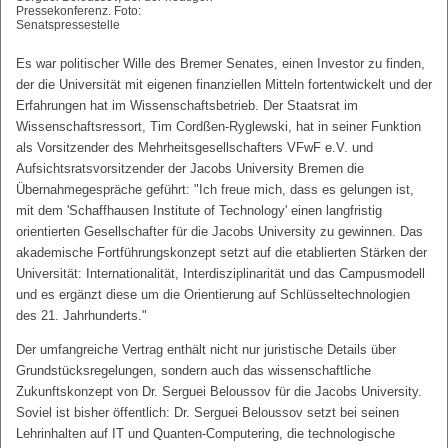
Pressekonferenz. Foto:
Senatspressestelle
Es war politischer Wille des Bremer Senates, einen Investor zu finden,
der die Universität mit eigenen finanziellen Mitteln fortentwickelt und der
Erfahrungen hat im Wissenschaftsbetrieb. Der Staatsrat im
Wissenschaftsressort, Tim Cordßen-Ryglewski, hat in seiner Funktion
als Vorsitzender des Mehrheitsgesellschafters VFwF e.V. und
Aufsichtsratsvorsitzender der Jacobs University Bremen die
Übernahmegespräche geführt: "Ich freue mich, dass es gelungen ist,
mit dem 'Schaffhausen Institute of Technology' einen langfristig
orientierten Gesellschafter für die Jacobs University zu gewinnen. Das
akademische Fortführungskonzept setzt auf die etablierten Stärken der
Universität: Internationalität, Interdisziplinarität und das Campusmodell
und es ergänzt diese um die Orientierung auf Schlüsseltechnologien
des 21. Jahrhunderts."
Der umfangreiche Vertrag enthält nicht nur juristische Details über
Grundstücksregelungen, sondern auch das wissenschaftliche
Zukunftskonzept von Dr. Serguei Beloussov für die Jacobs University.
Soviel ist bisher öffentlich: Dr. Serguei Beloussov setzt bei seinen
Lehrinhalten auf IT und Quanten-Computering, die technologische