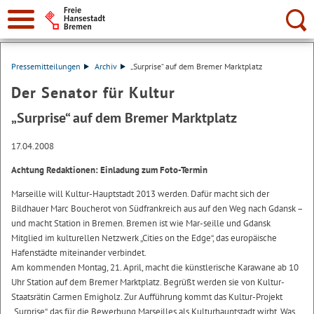
Suche:
Pressemitteilungen
Archiv
„Surprise“ auf dem Bremer Marktplatz
Der Senator für Kultur
„Surprise“ auf dem Bremer Marktplatz
17.04.2008
Achtung Redaktionen: Einladung zum Foto-Termin
Marseille will Kultur-Hauptstadt 2013 werden. Dafür macht sich der
Bildhauer Marc Boucherot von Südfrankreich aus auf den Weg nach Gdansk –
und macht Station in Bremen. Bremen ist wie Mar-seille und Gdansk
Mitglied im kulturellen Netzwerk „Cities on the Edge“, das europäische
Hafenstädte miteinander verbindet.
Am kommenden Montag, 21. April, macht die künstlerische Karawane ab 10
Uhr Station auf dem Bremer Marktplatz. Begrüßt werden sie von Kultur-
Staatsrätin Carmen Emigholz. Zur Aufführung kommt das Kultur-Projekt
„Surprise“, das für die Bewerbung Marseilles als Kulturhauptstadt wirbt. Was