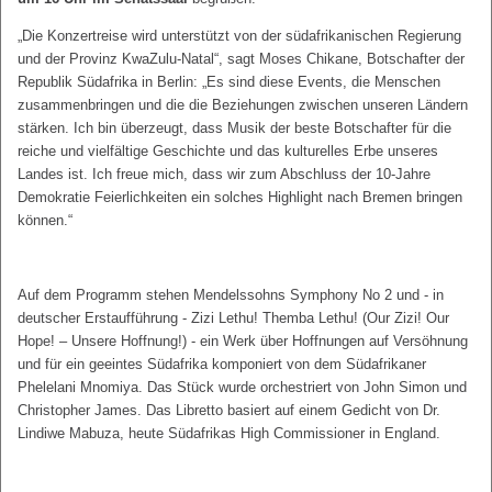
„Die Konzertreise wird unterstützt von der südafrikanischen Regierung
und der Provinz KwaZulu-Natal“, sagt Moses Chikane, Botschafter der
Republik Südafrika in Berlin: „Es sind diese Events, die Menschen
zusammenbringen und die die Beziehungen zwischen unseren Ländern
stärken. Ich bin überzeugt, dass Musik der beste Botschafter für die
reiche und vielfältige Geschichte und das kulturelles Erbe unseres
Landes ist. Ich freue mich, dass wir zum Abschluss der 10-Jahre
Demokratie Feierlichkeiten ein solches Highlight nach Bremen bringen
können.“
Auf dem Programm stehen Mendelssohns Symphony No 2 und - in
deutscher Erstaufführung - Zizi Lethu! Themba Lethu! (Our Zizi! Our
Hope! – Unsere Hoffnung!) - ein Werk über Hoffnungen auf Versöhnung
und für ein geeintes Südafrika komponiert von dem Südafrikaner
Phelelani Mnomiya. Das Stück wurde orchestriert von John Simon und
Christopher James. Das Libretto basiert auf einem Gedicht von Dr.
Lindiwe Mabuza, heute Südafrikas High Commissioner in England.