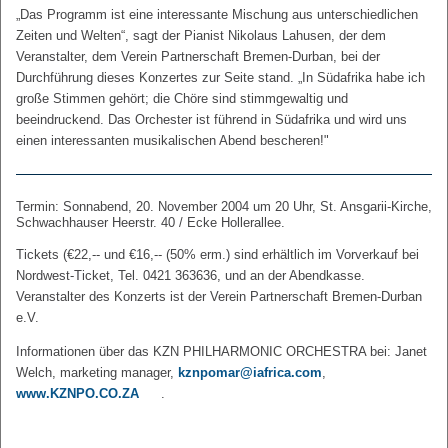
„Das Programm ist eine interessante Mischung aus unterschiedlichen
Zeiten und Welten“, sagt der Pianist Nikolaus Lahusen, der dem
Veranstalter, dem Verein Partnerschaft Bremen-Durban, bei der
Durchführung dieses Konzertes zur Seite stand. „In Südafrika habe ich
große Stimmen gehört; die Chöre sind stimmgewaltig und
beeindruckend. Das Orchester ist führend in Südafrika und wird uns
einen interessanten musikalischen Abend bescheren!"
Termin: Sonnabend, 20. November 2004 um 20 Uhr, St. Ansgarii-Kirche,
Schwachhauser Heerstr. 40 / Ecke Hollerallee.
Tickets (€22,-- und €16,-- (50% erm.) sind erhältlich im Vorverkauf bei
Nordwest-Ticket, Tel. 0421 363636, und an der Abendkasse.
Veranstalter des Konzerts ist der Verein Partnerschaft Bremen-Durban
e.V.
Informationen über das KZN PHILHARMONIC ORCHESTRA bei: Janet
Welch, marketing manager,
kznpomar@iafrica.com
,
www.KZNPO.CO.ZA
.