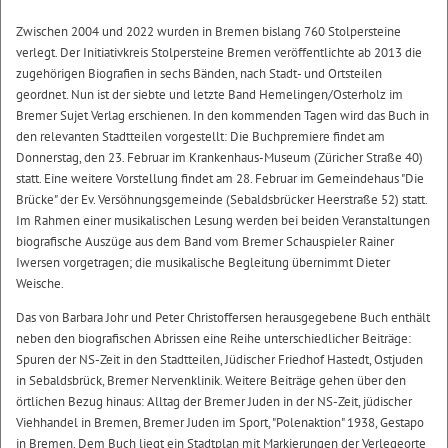
Zwischen 2004 und 2022 wurden in Bremen bislang 760 Stolpersteine
verlegt. Der Initiativkreis Stolpersteine Bremen veröffentlichte ab 2013 die
zugehörigen Biografien in sechs Bänden, nach Stadt- und Ortsteilen
geordnet. Nun ist der siebte und letzte Band Hemelingen/Osterholz im
Bremer Sujet Verlag erschienen. In den kommenden Tagen wird das Buch in
den relevanten Stadtteilen vorgestellt: Die Buchpremiere findet am
Donnerstag, den 23. Februar im Krankenhaus-Museum (Züricher Straße 40)
statt. Eine weitere Vorstellung findet am 28. Februar im Gemeindehaus "Die
Brücke" der Ev. Versöhnungsgemeinde (Sebaldsbrücker Heerstraße 52) statt.
Im Rahmen einer musikalischen Lesung werden bei beiden Veranstaltungen
biografische Auszüge aus dem Band vom Bremer Schauspieler Rainer
Iwersen vorgetragen; die musikalische Begleitung übernimmt Dieter
Weische.
Das von Barbara Johr und Peter Christoffersen herausgegebene Buch enthält
neben den biografischen Abrissen eine Reihe unterschiedlicher Beiträge:
Spuren der NS-Zeit in den Stadtteilen, Jüdischer Friedhof Hastedt, Ostjuden
in Sebaldsbrück, Bremer Nervenklinik. Weitere Beiträge gehen über den
örtlichen Bezug hinaus: Alltag der Bremer Juden in der NS-Zeit, jüdischer
Viehhandel in Bremen, Bremer Juden im Sport, "Polenaktion" 1938, Gestapo
in Bremen. Dem Buch liegt ein Stadtplan mit Markierungen der Verlegeorte