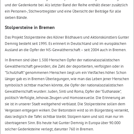
und der Gedenkorte bei. Als letzter Band der Reihe enthält dieser zusätzlich
ein Personen-, Stichwortregister und eine Übersicht der Beiträge für alle
sieben Bände.
Stolpersteine in Bremen
Das Projekt Stolpersteine des Kölner Bildhauers und Aktionskünstlers Gunter
Demnig besteht seit 1995. Es erinnert in Deutschland und im europäischen
Ausland an die Opfer der NS-Gewaltherrschaft – seit 2004 auch in Bremen.
In Bremen sind über 1.500 Menschen Opfer der nationalsozialistischen
Gewaltherrschaft geworden; die Zahl der deportierten, verfolgten oder in
"Schutzhaft” genommenen Menschen liegt um ein Vielfaches höher. Schon
länger gab es in Bremen Überlegungen, wie man das Leben jener Menschen
symbolisch sichtbar machen könnte, die Opfer der nationalsozialistischen
Gewaltherrschaft wurden: Juden, Sinti und Roma, Opfer der "Euthanasie",
politisch Verfolgte, Jehovas Zeugen und Homosexuelle. Die Erinnerung an
sie ist in unserer Stadt weitgehend verblasst. Die Stolpersteine sollen dem
Vergessen entgegen wirken. Der Betonstein wird so im Bürgersteig versenkt,
dass lediglich die Tafel sichtbar bleibt. Stolpern kann und soll man nur im
übertragenen Sinn. Bis heute hat Gunter Demnig in Europa über 90.000
solcher Gedenksteine verlegt, darunter 760 in Bremen.