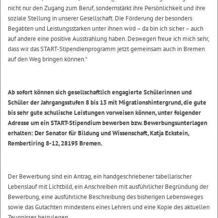
nicht nur den Zugang zum Beruf, sondernstärkt ihre Persönlichkeit und ihre
soziale Stellung in unserer Gesellschaft. Die Förderung der besonders
Begabten und Leistungsstarken unter ihnen wird – da bin ich sicher – auch
auf andere eine positive Ausstrahlung haben. Deswegen freue ich mich sehr,
dass wir das START-Stipendienprogramm jetzt gemeinsam auch in Bremen
auf den Weg bringen können.“
Ab sofort können sich gesellschaftlich engagierte Schülerinnen und
Schüler der Jahrgangsstufen 8 bis 13 mit Migrationshintergrund, die gute
bis sehr gute schulische Leistungen vorweisen können, unter folgender
Adresse um ein START-Stipendium bewerben bzw. Bewerbungsunterlagen
erhalten: Der Senator für Bildung und Wissenschaft, Katja Eckstein,
Rembertiring 8-12, 28195 Bremen.
Der Bewerbung sind ein Antrag, ein handgeschriebener tabellarischer
Lebenslauf mit Lichtbild, ein Anschreiben mit ausführlicher Begründung der
Bewerbung, eine ausführliche Beschreibung des bisherigen Lebensweges
sowie das Gutachten mindestens eines Lehrers und eine Kopie des aktuellen
Zeugnisses beizulegen.