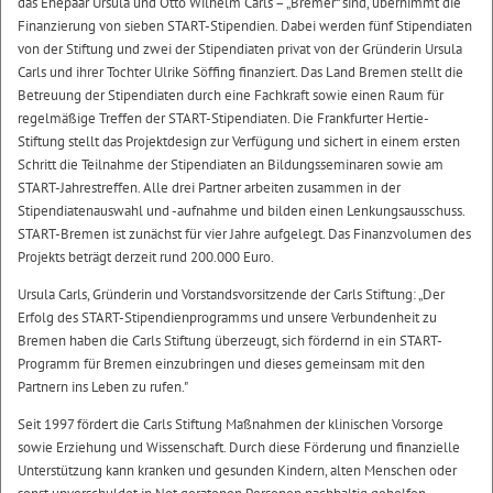
das Ehepaar Ursula und Otto Wilhelm Carls – „Bremer“ sind, übernimmt die
Finanzierung von sieben START-Stipendien. Dabei werden fünf Stipendiaten
von der Stiftung und zwei der Stipendiaten privat von der Gründerin Ursula
Carls und ihrer Tochter Ulrike Söffing finanziert. Das Land Bremen stellt die
Betreuung der Stipendiaten durch eine Fachkraft sowie einen Raum für
regelmäßige Treffen der START-Stipendiaten. Die Frankfurter Hertie-
Stiftung stellt das Projektdesign zur Verfügung und sichert in einem ersten
Schritt die Teilnahme der Stipendiaten an Bildungsseminaren sowie am
START-Jahrestreffen. Alle drei Partner arbeiten zusammen in der
Stipendiatenauswahl und -aufnahme und bilden einen Lenkungsausschuss.
START-Bremen ist zunächst für vier Jahre aufgelegt. Das Finanzvolumen des
Projekts beträgt derzeit rund 200.000 Euro.
Ursula Carls, Gründerin und Vorstandsvorsitzende der Carls Stiftung: „Der
Erfolg des START-Stipendienprogramms und unsere Verbundenheit zu
Bremen haben die Carls Stiftung überzeugt, sich fördernd in ein START-
Programm für Bremen einzubringen und dieses gemeinsam mit den
Partnern ins Leben zu rufen."
Seit 1997 fördert die Carls Stiftung Maßnahmen der klinischen Vorsorge
sowie Erziehung und Wissenschaft. Durch diese Förderung und finanzielle
Unterstützung kann kranken und gesunden Kindern, alten Menschen oder