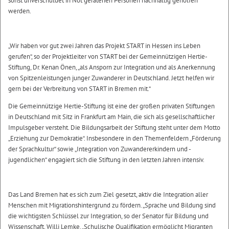
sonst unverschuldet in Not geratenen Personen nachhaltig geholfen
werden.
„Wir haben vor gut zwei Jahren das Projekt START in Hessen ins Leben
gerufen“, so der Projektleiter von START bei der Gemeinnützigen Hertie-
Stiftung, Dr. Kenan Önen, „als Ansporn zur Integration und als Anerkennung
von Spitzenleistungen junger Zuwanderer in Deutschland. Jetzt helfen wir
gern bei der Verbreitung von START in Bremen mit.“
Die Gemeinnützige Hertie-Stiftung ist eine der großen privaten Stiftungen
in Deutschland mit Sitz in Frankfurt am Main, die sich als gesellschaftlicher
Impulsgeber versteht. Die Bildungsarbeit der Stiftung steht unter dem Motto
„Erziehung zur Demokratie“. Insbesondere in den Themenfeldern „Förderung
der Sprachkultur“ sowie „Integration von Zuwandererkindern und -
jugendlichen“ engagiert sich die Stiftung in den letzten Jahren intensiv.
Das Land Bremen hat es sich zum Ziel gesetzt, aktiv die Integration aller
Menschen mit Migrationshintergrund zu fördern. „Sprache und Bildung sind
die wichtigsten Schlüssel zur Integration, so der Senator für Bildung und
Wissenschaft, Willi Lemke. „Schulische Qualifikation ermöglicht Migranten