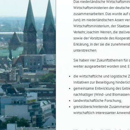
Das niederländische Wirtschaftsmin
Wirtschaftsministerien der deutsc
zusammenarbeiten. Das wurde auf de
Juni) im niederländischen Assen ver
Wirtschaftsministerium, der Staatsse
Verkehr, Joachim Werren, die stellve
sowie der Vorsitzende des Kooperat
Erklärung, in der sie die zunehme
unterstreichen.
Sie haben vier Zukunftsthemen für d
weiter ausgearbeitet worden sind. 
die wirtschaftliche und logistisch
Initiativen zur Beseitigung hinderl
gemeinsame Entwicklung des Gebiet
nachhaltiger (Wind- und Biomassen-
landwirtschaftliche Forschung;
grenzüberschreitende Zusammenarbe
wirtschaftlich interessanter Anwen