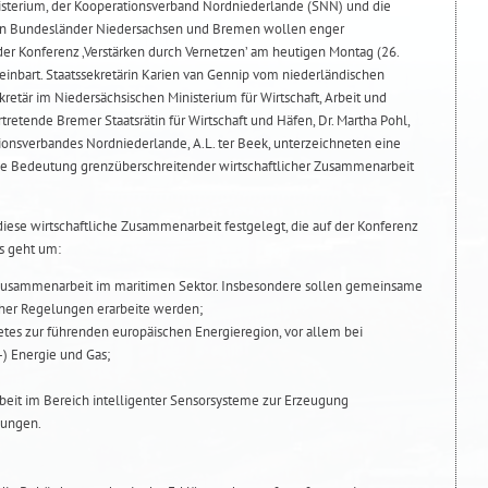
isterium, der Kooperationsverband Nordniederlande (SNN) und die
hen Bundesländer Niedersachsen und Bremen wollen enger
r Konferenz ‚Verstärken durch Vernetzen’ am heutigen Montag (26.
einbart. Staatssekretärin Karien van Gennip vom niederländischen
kretär im Niedersächsischen Ministerium für Wirtschaft, Arbeit und
rtretende Bremer Staatsrätin für Wirtschaft und Häfen, Dr. Martha Pohl,
ionsverbandes Nordniederlande, A.L. ter Beek, unterzeichneten eine
nde Bedeutung grenzüberschreitender wirtschaftlicher Zusammenarbeit
iese wirtschaftliche Zusammenarbeit festgelegt, die auf der Konferenz
Es geht um:
e Zusammenarbeit im maritimen Sektor. Insbesondere sollen gemeinsame
icher Regelungen erarbeite werden;
es zur führenden europäischen Energieregion, vor allem bei
) Energie und Gas;
it im Bereich intelligenter Sensorsysteme zur Erzeugung
dungen.