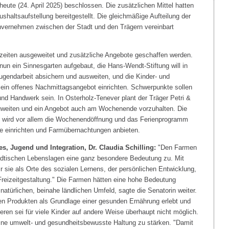
heute (24. April 2025) beschlossen. Die zusätzlichen Mittel hatten
haltsaufstellung bereitgestellt. Die gleichmäßige Aufteilung der
invernehmen zwischen der Stadt und den Trägern vereinbart
zeiten ausgeweitet und zusätzliche Angebote geschaffen werden.
nun ein Sinnesgarten aufgebaut, die Hans-Wendt-Stiftung will in
Jugendarbeit absichern und ausweiten, und die Kinder- und
ein offenes Nachmittagsangebot einrichten. Schwerpunkte sollen
nd Handwerk sein. In Osterholz-Tenever plant der Träger Petri &
uweiten und ein Angebot auch am Wochenende vorzuhalten. Die
ch wird vor allem die Wochenendöffnung und das Ferienprogramm
pe einrichten und Farmübernachtungen anbieten.
les, Jugend und Integration, Dr. Claudia Schilling:
"Den Farmen
dtischen Lebenslagen eine ganz besondere Bedeutung zu. Mit
 sie als Orte des sozialen Lernens, der persönlichen Entwicklung,
reizeitgestaltung." Die Farmen hätten eine hohe Bedeutung
atürlichen, beinahe ländlichen Umfeld, sagte die Senatorin weiter.
en Produkten als Grundlage einer gesunden Ernährung erlebt und
eren sei für viele Kinder auf andere Weise überhaupt nicht möglich.
eine umwelt- und gesundheitsbewusste Haltung zu stärken. "Damit