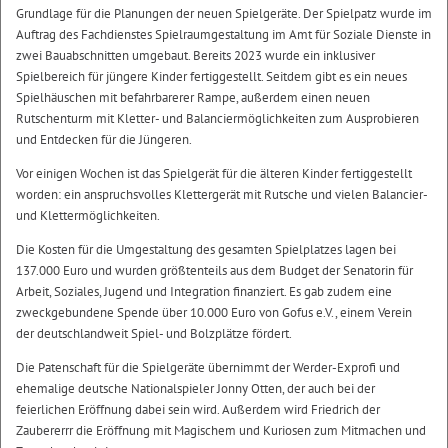
Grundlage für die Planungen der neuen Spielgeräte. Der Spielpatz wurde im
Auftrag des Fachdienstes Spielraumgestaltung im Amt für Soziale Dienste in
zwei Bauabschnitten umgebaut. Bereits 2023 wurde ein inklusiver
Spielbereich für jüngere Kinder fertiggestellt. Seitdem gibt es ein neues
Spielhäuschen mit befahrbarerer Rampe, außerdem einen neuen
Rutschenturm mit Kletter- und Balanciermöglichkeiten zum Ausprobieren
und Entdecken für die Jüngeren.
Vor einigen Wochen ist das Spielgerät für die älteren Kinder fertiggestellt
worden: ein anspruchsvolles Klettergerät mit Rutsche und vielen Balancier-
und Klettermöglichkeiten.
Die Kosten für die Umgestaltung des gesamten Spielplatzes lagen bei
137.000 Euro und wurden größtenteils aus dem Budget der Senatorin für
Arbeit, Soziales, Jugend und Integration finanziert. Es gab zudem eine
zweckgebundene Spende über 10.000 Euro von Gofus e.V., einem Verein
der deutschlandweit Spiel- und Bolzplätze fördert.
Die Patenschaft für die Spielgeräte übernimmt der Werder-Exprofi und
ehemalige deutsche Nationalspieler Jonny Otten, der auch bei der
feierlichen Eröffnung dabei sein wird. Außerdem wird Friedrich der
Zaubererrr die Eröffnung mit Magischem und Kuriosen zum Mitmachen und