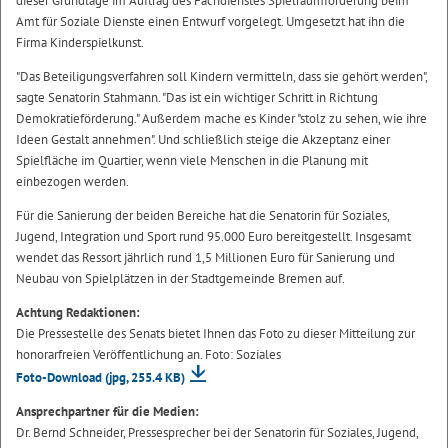
dieser Grundlage im Auftrag des Fachdienstes Spielraumförderung beim
Amt für Soziale Dienste einen Entwurf vorgelegt. Umgesetzt hat ihn die
Firma Kinderspielkunst.
"Das Beteiligungsverfahren soll Kindern vermitteln, dass sie gehört werden",
sagte Senatorin Stahmann. "Das ist ein wichtiger Schritt in Richtung
Demokratieförderung." Außerdem mache es Kinder "stolz zu sehen, wie ihre
Ideen Gestalt annehmen". Und schließlich steige die Akzeptanz einer
Spielfläche im Quartier, wenn viele Menschen in die Planung mit
einbezogen werden.
Für die Sanierung der beiden Bereiche hat die Senatorin für Soziales,
Jugend, Integration und Sport rund 95.000 Euro bereitgestellt. Insgesamt
wendet das Ressort jährlich rund 1,5 Millionen Euro für Sanierung und
Neubau von Spielplätzen in der Stadtgemeinde Bremen auf.
Achtung Redaktionen:
Die Pressestelle des Senats bietet Ihnen das Foto zu dieser Mitteilung zur
honorarfreien Veröffentlichung an. Foto: Soziales
Foto-Download
(jpg, 255.4 KB)
Ansprechpartner für die Medien:
Dr. Bernd Schneider, Pressesprecher bei der Senatorin für Soziales, Jugend,