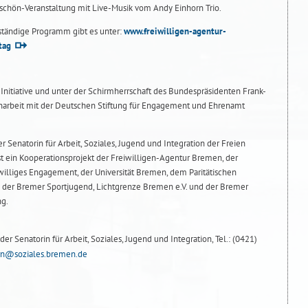
hön-Veranstaltung mit Live-Musik vom Andy Einhorn Trio.
ständige Programm gibt es unter:
www.freiwilligen-agentur-
tag
Initiative und unter der Schirmherrschaft des Bundespräsidenten Frank-
arbeit mit der Deutschen Stiftung für Engagement und Ehrenamt
 Senatorin für Arbeit, Soziales, Jugend und Integration der Freien
t ein Kooperationsprojekt der Freiwilligen-Agentur Bremen, der
williges Engagement, der Universität Bremen, dem Paritätischen
der Bremer Sportjugend, Lichtgrenze Bremen e.V. und der Bremer
ng.
er Senatorin für Arbeit, Soziales, Jugend und Integration, Tel.: (0421)
orn@soziales.bremen.de