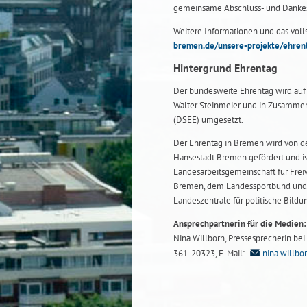
gemeinsame Abschluss- und Dankesc
Weitere Informationen und das voll
bremen.de/unsere-projekte/ehren
Hintergrund Ehrentag
Der bundesweite Ehrentag wird auf 
Walter Steinmeier und in Zusammen
(DSEE) umgesetzt.
Der Ehrentag in Bremen wird von der
Hansestadt Bremen gefördert und is
Landesarbeitsgemeinschaft für Frei
Bremen, dem Landessportbund und 
Landeszentrale für politische Bildu
Ansprechpartnerin für die Medien:
Nina Willborn, Pressesprecherin bei d
361-20323, E-Mail:
nina.willb