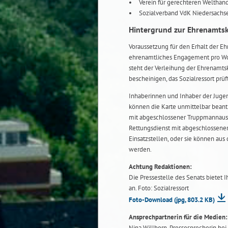
Verein für gerechteren Welthan
Sozialverband VdK Niedersachs
Hintergrund zur Ehrenamtsk
Voraussetzung für den Erhalt der E
ehrenamtliches Engagement pro Woch
steht der Verleihung der Ehrenamts
bescheinigen, das Sozialressort prüft
Inhaberinnen und Inhaber der Jugen
können die Karte unmittelbar beantr
mit abgeschlossener Truppmannausb
Rettungsdienst mit abgeschlossener
Einsatzstellen, oder sie können aus
werden.
Achtung Redaktionen:
Die Pressestelle des Senats bietet 
an. Foto: Sozialressort
Foto-Download
(jpg, 803.2 KB)
Ansprechpartnerin für die Medien:
Nina Willborn, Pressesprecherin bei d