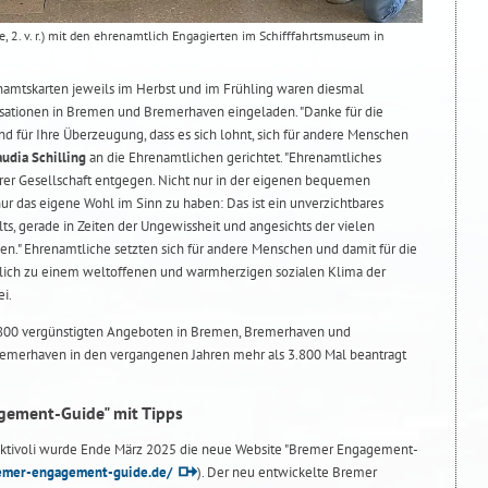
he, 2. v. r.) mit den ehrenamtlich Engagierten im Schifffahrtsmuseum in
enamtskarten jeweils im Herbst und im Frühling waren diesmal
isationen in Bremen und Bremerhaven eingeladen. "Danke für die
nd für Ihre Überzeugung, dass es sich lohnt, sich für andere Menschen
audia Schilling
an die Ehrenamtlichen gerichtet. "Ehrenamtliches
rer Gesellschaft entgegen. Nicht nur in der eigenen bequemen
ur das eigene Wohl im Sinn zu haben: Das ist ein unverzichtbares
, gerade in Zeiten der Ungewissheit und angesichts der vielen
en." Ehrenamtliche setzten sich für andere Menschen und damit für die
tlich zu einem weltoffenen und warmherzigen sozialen Klima der
i.
.800 vergünstigten Angeboten in Bremen, Bremerhaven und
remerhaven in den vergangenen Jahren mehr als 3.800 Mal beantragt
gement-Guide" mit Tipps
ktivoli wurde Ende März 2025 die neue Website "Bremer Engagement-
emer-engagement-guide.de/
). Der neu entwickelte Bremer