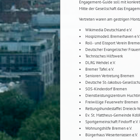
Engagement-Guide soll mit konkre
Mitte der Gesellschaft das Engage
Vertreten waren am gestrigen Mont
Wikimedia Deutschland e.V.
Hospizmodell Bremerhaven e.V.
Roll- und Eissport Verein Breme
Deutscher Evangelischer Fraue
Technisches Hilfswerk
DLRG Wehdel e.V.
Bremer Tafel e.V.
Senioren Vertretung Bremen
Deutsche St.-Jakobus-Gesellschaf
SOS-Kinderdorf Bremen
Dienstleistungszentrum Huchti
Freiwillige Feuerwehr Bremen
Rettungshundestaffel Dreieck-W
Ev. St. Mattheus-Gemeinde Kdö
Sportgemeinschaft Findorff e.V
Wohnungshilfe Bremen e.V.
Bürgerhaus Weserterrassen e.V.