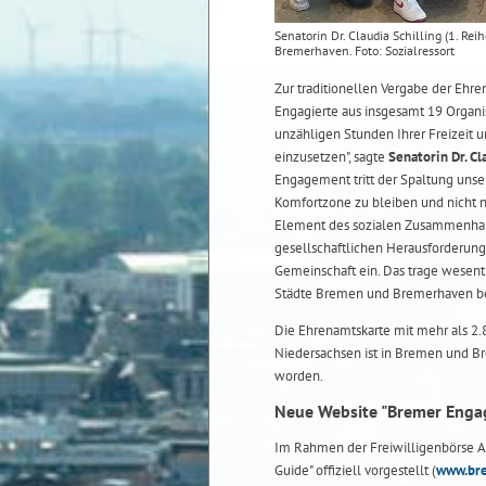
Senatorin Dr. Claudia Schilling (1. Rei
Bremerhaven. Foto: Sozialressort
Zur traditionellen Vergabe der Ehr
Engagierte aus insgesamt 19 Organ
unzähligen Stunden Ihrer Freizeit u
einzusetzen", sagte
Senatorin Dr. Cl
Engagement tritt der Spaltung unse
Komfortzone zu bleiben und nicht n
Element des sozialen Zusammenhalts
gesellschaftlichen Herausforderung
Gemeinschaft ein. Das trage wesen
Städte Bremen und Bremerhaven be
Die Ehrenamtskarte mit mehr als 2
Niedersachsen ist in Bremen und B
worden.
Neue Website "Bremer Enga
Im Rahmen der Freiwilligenbörse A
Guide" offiziell vorgestellt (
www.br