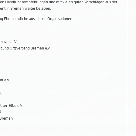
ten Handlungsempfehlungen und mit vielen guten Vorschlägen aus der
ment in Bremen weiter beleben.
ag Ehrenamtliche aus diesen Organisationen:
rhaven e.V.
nbund Ortsverband Bremen e.V.
t e.V.
ng
eser-Elbe e.V.
R
. Bremen