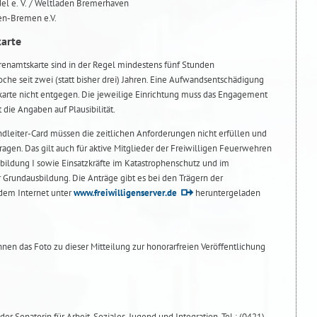
del e. V. / Weltladen Bremerhaven
en-Bremen e.V.
arte
hrenamtskarte sind in der Regel mindestens fünf Stunden
e seit zwei (statt bisher drei) Jahren. Eine Aufwandsentschädigung
karte nicht entgegen. Die jeweilige Einrichtung muss das Engagement
 die Angaben auf Plausibilität.
dleiter-Card müssen die zeitlichen Anforderungen nicht erfüllen und
agen. Das gilt auch für aktive Mitglieder der Freiwilligen Feuerwehren
ildung I sowie Einsatzkräfte im Katastrophenschutz und im
 Grundausbildung. Die Anträge gibt es bei den Trägern der
 dem Internet unter
www.freiwilligenserver.de
heruntergeladen
Ihnen das Foto zu dieser Mitteilung zur honorarfreien Veröffentlichung
er Senatorin für Arbeit, Soziales, Jugend und Integration, Tel.: (0421)