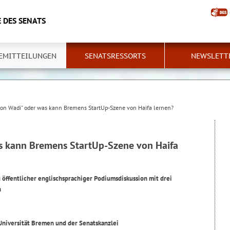
 DES SENATS
EMITTEILUNGEN
SENATSRESSORTS
NEWSLETT
icon Wadi" oder was kann Bremens StartUp-Szene von Haifa lernen?
as kann Bremens StartUp-Szene von Haifa
 öffentlicher englischsprachiger Podiumsdiskussion mit drei
n
niversität Bremen und der Senatskanzlei