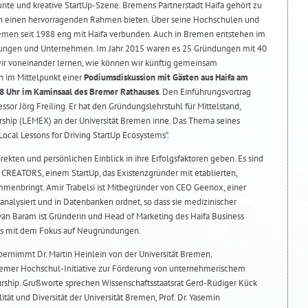
 bunte und kreative StartUp-Szene. Bremens Partnerstadt Haifa gehört zu
n einen hervorragenden Rahmen bieten. Über seine Hochschulen und
emen seit 1988 eng mit Haifa verbunden. Auch in Bremen entstehen im
ngen und Unternehmen. Im Jahr 2015 waren es 25 Gründungen mit 40
wir voneinander lernen, wie können wir künftig gemeinsam
 im Mittelpunkt einer
Podiumsdiskussion mit Gästen aus Haifa am
18 Uhr im Kaminsaal des Bremer Rathauses
. Den Einführungsvortrag
essor Jörg Freiling. Er hat den Gründungslehrstuhl für Mittelstand,
ship (LEMEX) an der Universität Bremen inne. Das Thema seines
Local Lessons for Driving StartUp Ecosystems".
rekten und persönlichen Einblick in ihre Erfolgsfaktoren geben. Es sind
 CREATORS, einem StartUp, das Existenzgründer mit etablierten,
menbringt. Amir Trabelsi ist Mitbegründer von CEO Geenox, einer
nalysiert und in Datenbanken ordnet, so dass sie medizinischer
van Baram ist Gründerin und Head of Marketing des Haifa Business
rks mit dem Fokus auf Neugründungen.
bernimmt Dr. Martin Heinlein von der Universität Bremen,
remer Hochschul-Initiative zur Förderung von unternehmerischem
ship. Grußworte sprechen Wissenschaftsstaatsrat Gerd-Rüdiger Kück
ität und Diversität der Universität Bremen, Prof. Dr. Yasemin