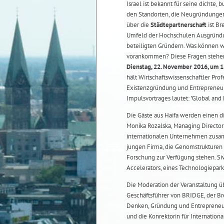
Israel ist bekannt für seine dichte,
den Standorten, die Neugründunge
über die
Städtepartnerschaft
ist Br
Umfeld der Hochschulen Ausgründu
beteiligten Gründern. Was können 
vorankommen? Diese Fragen stehen
Dienstag, 22. November 2016, um 
hält Wirtschaftswissenschaftler Prof
Existenzgründung und Entrepreneur
Impulsvortrages lautet: "Global and 
Die Gäste aus Haifa werden einen di
Monika Rozalska, Managing Director
internationalen Unternehmen zusam
jungen Firma, die Genomstrukturen a
Forschung zur Verfügung stehen. Si
Accelerators, eines Technologiepa
Die Moderation der Veranstaltung ü
Geschäftsführer von BRIDGE, der B
Denken, Gründung und Entrepreneur
und die Konrektorin für International