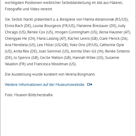
wichtigsten Positionen weiblicher Selbstdarstellung im Akt aus Malerei,
Fotografie und Video vereint.
Sie. Selbst. Nackt. präsentiert u. a. Beispiele von Marina Abramoviæ (RS/US),
Elvira Bach (DE), Louise Bourgeois (FR/US), Marianne Breslauer (DE), Judy
Chicago (US), Renée Cox (US), Imogen Cunningham (US), Xenia Hausner (AT),
Chengyao He (CN), Maria Lassnig (AT), Rachel Lewis (GB), Clare Menck (ZA),
Ana Mendieta (US), Lee Miller (US/GB), Yoko Ono (JP/US), Catherine Opie
(US), Anita Rée (DE), Joan Semmel (US), Amrita Sher-Gil (IN), Renée Sintenis
(DE), Jo Spence (GB), Cecile Walton (GB), Hannah Wilke (US), Suzanne
Valadon (FR) und Francesca Woodman (US).
Die Ausstellung wurde kuratiert von Verena Borgmann.
Weitere Informationen auf der Museumswebsite.
Foto: Museen Böttcherstraße