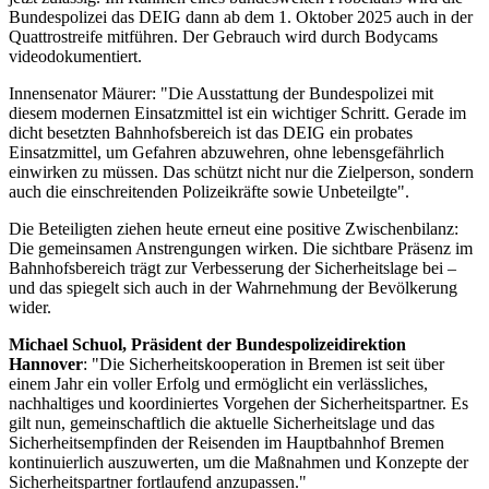
Bundespolizei das DEIG dann ab dem 1. Oktober 2025 auch in der
Quattrostreife mitführen. Der Gebrauch wird durch Bodycams
videodokumentiert.
Innensenator Mäurer: "Die Ausstattung der Bundespolizei mit
diesem modernen Einsatzmittel ist ein wichtiger Schritt. Gerade im
dicht besetzten Bahnhofsbereich ist das DEIG ein probates
Einsatzmittel, um Gefahren abzuwehren, ohne lebensgefährlich
einwirken zu müssen. Das schützt nicht nur die Zielperson, sondern
auch die einschreitenden Polizeikräfte sowie Unbeteilgte".
Die Beteiligten ziehen heute erneut eine positive Zwischenbilanz:
Die gemeinsamen Anstrengungen wirken. Die sichtbare Präsenz im
Bahnhofsbereich trägt zur Verbesserung der Sicherheitslage bei –
und das spiegelt sich auch in der Wahrnehmung der Bevölkerung
wider.
Michael Schuol, Präsident der Bundespolizeidirektion
Hannover
: "Die Sicherheitskooperation in Bremen ist seit über
einem Jahr ein voller Erfolg und ermöglicht ein verlässliches,
nachhaltiges und koordiniertes Vorgehen der Sicherheitspartner. Es
gilt nun, gemeinschaftlich die aktuelle Sicherheitslage und das
Sicherheitsempfinden der Reisenden im Hauptbahnhof Bremen
kontinuierlich auszuwerten, um die Maßnahmen und Konzepte der
Sicherheitspartner fortlaufend anzupassen."