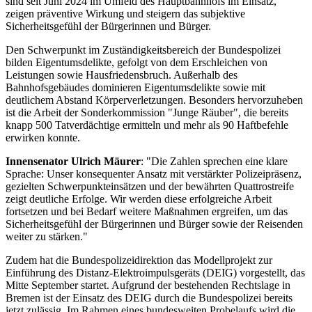
sind seit Juni 2024 im Umfeld des Hauptbahnhofs im Einsatz,
zeigen präventive Wirkung und steigern das subjektive
Sicherheitsgefühl der Bürgerinnen und Bürger.
Den Schwerpunkt im Zuständigkeitsbereich der Bundespolizei
bilden Eigentumsdelikte, gefolgt von dem Erschleichen von
Leistungen sowie Hausfriedensbruch. Außerhalb des
Bahnhofsgebäudes dominieren Eigentumsdelikte sowie mit
deutlichem Abstand Körperverletzungen. Besonders hervorzuheben
ist die Arbeit der Sonderkommission "Junge Räuber", die bereits
knapp 500 Tatverdächtige ermitteln und mehr als 90 Haftbefehle
erwirken konnte.
Innensenator Ulrich Mäurer
: "Die Zahlen sprechen eine klare
Sprache: Unser konsequenter Ansatz mit verstärkter Polizeipräsenz,
gezielten Schwerpunkteinsätzen und der bewährten Quattrostreife
zeigt deutliche Erfolge. Wir werden diese erfolgreiche Arbeit
fortsetzen und bei Bedarf weitere Maßnahmen ergreifen, um das
Sicherheitsgefühl der Bürgerinnen und Bürger sowie der Reisenden
weiter zu stärken."
Zudem hat die Bundespolizeidirektion das Modellprojekt zur
Einführung des Distanz-Elektroimpulsgeräts (DEIG) vorgestellt, das
Mitte September startet. Aufgrund der bestehenden Rechtslage in
Bremen ist der Einsatz des DEIG durch die Bundespolizei bereits
jetzt zulässig. Im Rahmen eines bundesweiten Probelaufs wird die