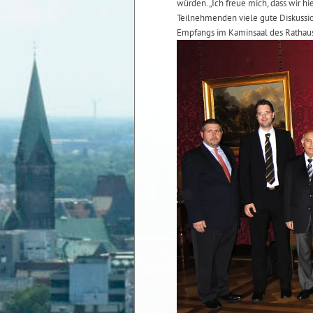
würden. „Ich freue mich, dass wir 
Teilnehmenden viele gute Diskussio
Empfangs im Kaminsaal des Rathau