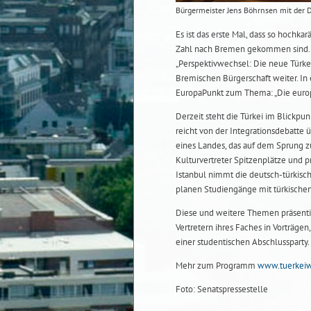
Bürgermeister Jens Böhrnsen mit der 
Es ist das erste Mal, dass so hochka
Zahl nach Bremen gekommen sind. A
„Perspektivwechsel: Die neue Türk
Bremischen Bürgerschaft weiter. In
EuropaPunkt zum Thema: „Die europ
Derzeit steht die Türkei im Blickpun
reicht von der Integrationsdebatte 
eines Landes, das auf dem Sprung zu
Kulturvertreter Spitzenplätze und 
Istanbul nimmt die deutsch-türkisc
planen Studiengänge mit türkischen
Diese und weitere Themen präsenti
Vertretern ihres Faches in Vorträge
einer studentischen Abschlussparty.
Mehr zum Programm
www.tuerkei
Foto: Senatspressestelle