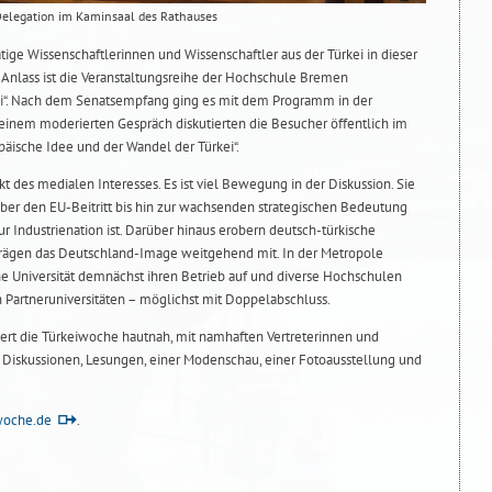
Delegation im Kaminsaal des Rathauses
rätige Wissenschaftlerinnen und Wissenschaftler aus der Türkei in dieser
nlass ist die Veranstaltungsreihe der Hochschule Bremen
ei“. Nach dem Senatsempfang ging es mit dem Programm in der
 einem moderierten Gespräch diskutierten die Besucher öffentlich im
äische Idee und der Wandel der Türkei“.
kt des medialen Interesses. Es ist viel Bewegung in der Diskussion. Sie
über den EU-Beitritt bis hin zur wachsenden strategischen Bedeutung
r Industrienation ist. Darüber hinaus erobern deutsch-türkische
prägen das Deutschland-Image weitgehend mit. In der Metropole
he Universität demnächst ihren Betrieb auf und diverse Hochschulen
 Partneruniversitäten – möglichst mit Doppelabschluss.
ert die Türkeiwoche hautnah, mit namhaften Vertreterinnen und
n, Diskussionen, Lesungen, einer Modenschau, einer Fotoausstellung und
woche.de
.