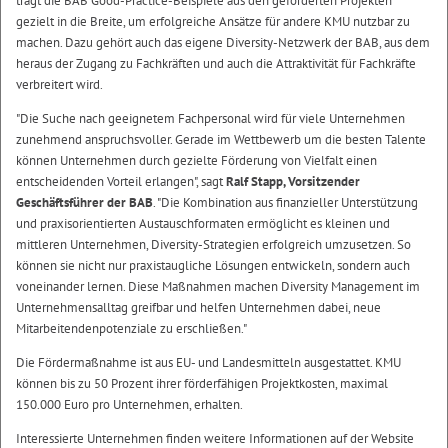
trägt die BAB Good-Practice-Beispiele aus den geförderten Projekten
gezielt in die Breite, um erfolgreiche Ansätze für andere KMU nutzbar zu
machen. Dazu gehört auch das eigene Diversity-Netzwerk der BAB, aus dem
heraus der Zugang zu Fachkräften und auch die Attraktivität für Fachkräfte
verbreitert wird.
"Die Suche nach geeignetem Fachpersonal wird für viele Unternehmen
zunehmend anspruchsvoller. Gerade im Wettbewerb um die besten Talente
können Unternehmen durch gezielte Förderung von Vielfalt einen
entscheidenden Vorteil erlangen", sagt
Ralf Stapp, Vorsitzender
Geschäftsführer der BAB
. "Die Kombination aus finanzieller Unterstützung
und praxisorientierten Austauschformaten ermöglicht es kleinen und
mittleren Unternehmen, Diversity-Strategien erfolgreich umzusetzen. So
können sie nicht nur praxistaugliche Lösungen entwickeln, sondern auch
voneinander lernen. Diese Maßnahmen machen Diversity Management im
Unternehmensalltag greifbar und helfen Unternehmen dabei, neue
Mitarbeitendenpotenziale zu erschließen."
Die Fördermaßnahme ist aus EU- und Landesmitteln ausgestattet. KMU
können bis zu 50 Prozent ihrer förderfähigen Projektkosten, maximal
150.000 Euro pro Unternehmen, erhalten.
Interessierte Unternehmen finden weitere Informationen auf der Website