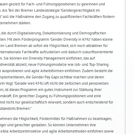
uen gezielt für Fach- und Führungspositionen zu gewinnen und
 Als Teil der Bremer Landesstrategie "Gendergerechtigkeit im
" soll die Maßnahme den Zugang zu qualifizierten Fachkräften fördern
nternehmen stärken.
 die durch Digitalisierung, Dekarbonisierung und Demografischen
alten. Mit dem Förderprogramm 'Gender Diversity in KMU' haben kleine
 Land Bremen ab sofort die Möglichkeit, sich noch attraktiver für
ternationale Fachkräfte aufzustellen und dadurch zukunftsorientierte
n. Sie können ein Diversity Management einführen, das auf
sdiversität abzielt, neue Führungsmodelle wie Job- und Top-Sharing
e ausprobieren und agile Arbeitsformen einführen. Zudem besteht die
 implementieren, die Gender Pay Gaps sichtbar machen und deren
orin Vogt. "Gerade weil KMU oft nicht die zeitlichen und personellen
n, ist dieses Programm ein gutes Instrument zur Stärkung ihrer
nskraft. Ein gerechter Zugang zu Führungspositionen und eine
d nicht nur gesellschaftlich relevant, sondern auch entscheidend für
tsstandorts Bremen."
ehmen die Möglichkeit, Fördermittel für Maßnahmen zu beantragen,
ltiger und gerechter gestalten. So können Unternehmen ihre
exible Arbeitszeitmodelle und agile Arbeitsmethoden einführen sowie