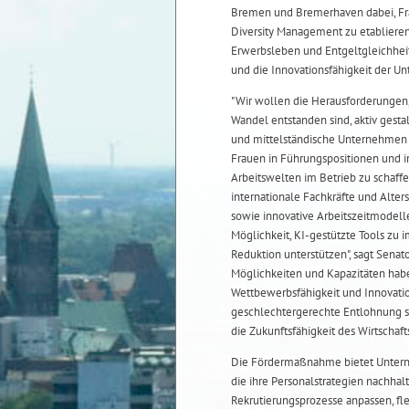
Bremen und Bremerhaven dabei, Fra
Diversity Management zu etablieren.
Erwerbsleben und Entgeltgleichheit
und die Innovationsfähigkeit der U
"Wir wollen die Herausforderungen,
Wandel entstanden sind, aktiv gest
und mittelständische Unternehmen im
Frauen in Führungspositionen und in
Arbeitswelten im Betrieb zu schaffe
internationale Fachkräfte und Alter
sowie innovative Arbeitszeitmodell
Möglichkeit, KI-gestützte Tools zu
Reduktion unterstützen", sagt Senat
Möglichkeiten und Kapazitäten habe
Wettbewerbsfähigkeit und Innovatio
geschlechtergerechte Entlohnung sin
die Zukunftsfähigkeit des Wirtschaf
Die Fördermaßnahme bietet Untern
die ihre Personalstrategien nachha
Rekrutierungsprozesse anpassen, fl