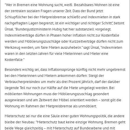
"Wer in Bremen eine Wohnung sucht, weiß: Bezahlbares Wohnen ist eine
der zentralen sozialen Fragen unserer Zeit. Dass der Bund jetzt
Schlupflöcher bei der Mietpreisbremse schließt und Indexmieten in stark
nachgefragten Lagen begrenzt, ist ein wichtiger und richtiger Schritt", betont
Ünsal. "Bundesjustizministerin Hubig hat hier substanziell vorgelegt.
Indexmietverträge dürfen in Phasen hoher Inflation nicht zur Kostenfalle
werden und Möblierungszuschläge oder Kurzzeitverträge dürfen nicht zum
Werkzeug werden, um faire Mieten auszuhebeln." sagt Ünsal, "Indexmieten
waren in den letzten Jahren für viele Mieterinnen und Mieter eine
Kostenfalle."
Besonders wichtig sei, dass Inflationssprünge künftig nicht mehr ungebremst
bei den Mieterinnen und Mietern ankommen dürfen: Steigt der
Verbraucherpreisindex um mehr als drei Prozent jährlich, darf der darüber
liegende Teil nur noch zur Hälfte auf die Miete umgelegt werden. Bei
möblierten Wohnungen muss der Möblierungszuschlag gesondert
ausgewiesen und am Zeitwert der Möbel orientiert werden – sonst gilt die
Wohnung im Rahmen der Mietpreisbremse als unmöbliert.
Mieterschutz sei nur die eine Säule einer guten Wohnungspolitik, die andere
bleibe der Neubau: "Mieterschutz baut keine einzige Wohnung. Bremen geht
beide Wege gleichzeitig – mit Mieterschutz auf Bundesebene und mit