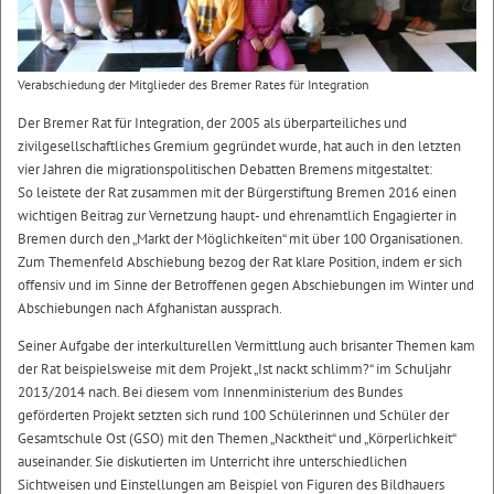
Verabschiedung der Mitglieder des Bremer Rates für Integration
Der Bremer Rat für Integration, der 2005 als überparteiliches und
zivilgesellschaftliches Gremium gegründet wurde, hat auch in den letzten
vier Jahren die migrationspolitischen Debatten Bremens mitgestaltet:
So leistete der Rat zusammen mit der Bürgerstiftung Bremen 2016 einen
wichtigen Beitrag zur Vernetzung haupt- und ehrenamtlich Engagierter in
Bremen durch den „Markt der Möglichkeiten“ mit über 100 Organisationen.
Zum Themenfeld Abschiebung bezog der Rat klare Position, indem er sich
offensiv und im Sinne der Betroffenen gegen Abschiebungen im Winter und
Abschiebungen nach Afghanistan aussprach.
Seiner Aufgabe der interkulturellen Vermittlung auch brisanter Themen kam
der Rat beispielsweise mit dem Projekt „Ist nackt schlimm?“ im Schuljahr
2013/2014 nach. Bei diesem vom Innenministerium des Bundes
geförderten Projekt setzten sich rund 100 Schülerinnen und Schüler der
Gesamtschule Ost (GSO) mit den Themen „Nacktheit“ und „Körperlichkeit“
auseinander. Sie diskutierten im Unterricht ihre unterschiedlichen
Sichtweisen und Einstellungen am Beispiel von Figuren des Bildhauers