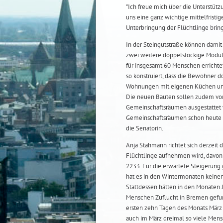
"Ich freue mich über die Unterstützun
uns eine ganz wichtige mittelfristig
Unterbringung der Flüchtlinge bring
In der Steingutstraße können dami
zwei weitere doppelstöckige Modu
für insgesamt 60 Menschen errichte
so konstruiert, dass die Bewohner d
Wohnungen mit eigenen Küchen und
Die neuen Bauten sollen zudem von 
Gemeinschaftsräumen ausgestattet 
Gemeinschaftsräumen schon heute v
die Senatorin.
Anja Stahmann richtet sich derzeit 
Flüchtlinge aufnehmen wird, davon
2233. Für die erwartete Steigerung g
hat es in den Wintermonaten keinen
Stattdessen hätten in den Monaten 
Menschen Zuflucht in Bremen gefund
ersten zehn Tagen des Monats März
auch im März dreimal so viele Men