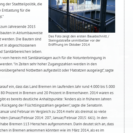
g der Stadtteilpolitik, die
e Entlastung für die
t."
t zum Jahresende 2015
lbauten in Atriumbauweise
Das Foto zeigt den ersten Bauabschnitt /
t werden. Die Bauten sind
Steingutstraße unmittelbar vor der
Eröffnung im Oktober 2014
ort in abgeschlossenen
 Sanitärbereichen leben.
vorn herein mit Sanitäranlagen auch für die Notunterbringung in
werden. "In Zeiten sehr hoher Zugangszahlen werden in den
orübergehend Notbetten aufgestellt oder Matratzen ausgelegt", sagte
darauf ein, dass das Land Bremen im laufenden Jahr rund 4.000 bis 5.000
 80 Prozent in Bremen und 20 Prozent in Bremerhaven. 2014 waren es
ibt es bereits deutliche Anhaltspunkte: "Anders als in früheren Jahren
 Rückgang der Flüchtlingszahlen gegeben", sagte die Senatorin.
Januar und Februar im Vergleich zu 2014 mehr als dreimal so viele
en (Januar/Februar 2014: 207; Januar/Februar 2015: 661). In den
 habe Bremen 113 Menschen aufgenommen. Darin deutet sich an, dass
schen in Bremen ankommen könnten wie im März 2014, als es im