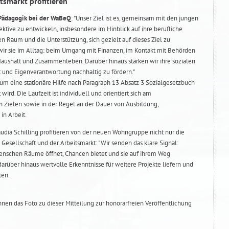
tsmarkt profitieren
g Pädagogik bei der WaBeQ
: "Unser Ziel ist es, gemeinsam mit den jungen
ktive zu entwickeln, insbesondere im Hinblick auf ihre berufliche
en Raum und die Unterstützung, sich gezielt auf dieses Ziel zu
 wir sie im Alltag: beim Umgang mit Finanzen, im Kontakt mit Behörden
aushalt und Zusammenleben. Darüber hinaus stärken wir ihre sozialen
 und Eigenverantwortung nachhaltig zu fördern."
m eine stationäre Hilfe nach Paragraph 13 Absatz 3 Sozialgesetzbuch
 wird. Die Laufzeit ist individuell und orientiert sich am
n Zielen sowie in der Regel an der Dauer von Ausbildung,
in Arbeit.
laudia Schilling profitieren von der neuen Wohngruppe nicht nur die
esellschaft und der Arbeitsmarkt: "Wir senden das klare Signal:
Menschen Räume öffnet, Chancen bietet und sie auf ihrem Weg
arüber hinaus wertvolle Erkenntnisse für weitere Projekte liefern und
ten.
Ihnen das Foto zu dieser Mitteilung zur honorarfreien Veröffentlichung