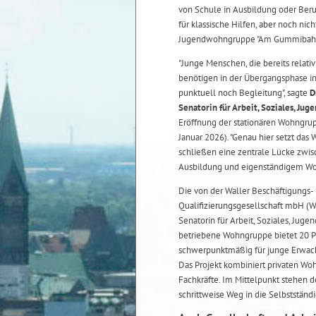
von Schule in Ausbildung oder Beru
für klassische Hilfen, aber noch nic
Jugendwohngruppe "Am Gummibahnhof
"Junge Menschen, die bereits relativ 
benötigen in der Übergangsphase i
punktuell noch Begleitung", sagte
D
Senatorin für Arbeit, Soziales, Jug
Eröffnung der stationären Wohngrup
Januar 2026). "Genau hier setzt das 
schließen eine zentrale Lücke zwis
Ausbildung und eigenständigem Wo
Die von der Waller Beschäftigungs-
Qualifizierungsgesellschaft mbH (
Senatorin für Arbeit, Soziales, Juge
betriebene Wohngruppe bietet 20 Pl
schwerpunktmäßig für junge Erwach
Das Projekt kombiniert privaten Wo
Fachkräfte. Im Mittelpunkt stehen 
schrittweise Weg in die Selbstständi