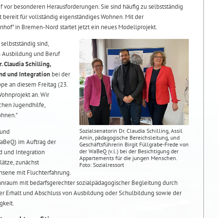
f vor besonderen Herausforderungen. Sie sind häufig zu selbstständig
ht bereit für vollständig eigenständiges Wohnen. Mit der
" in Bremen-Nord startet jetzt ein neues Modellprojekt.
selbstständig sind,
n Ausbildung und Beruf
r. Claudia Schilling,
end und Integration
bei der
pe an diesem Freitag (23.
Wohnprojekt an. Wir
chen Jugendhilfe,
hnen."
Sozialsenatorin Dr. Claudia Schilling, Assil
 und
Amin, pädagogische Bereichsleitung, und
WaBeQ) im Auftrag der
Geschäftsführerin Birgit Füllgrabe-Frede von
der WaBeQ (v.l.) bei der Besichtigung der
nd und Integration
Appartements für die jungen Menschen.
ätze, zunächst
Foto: Sozialressort
sene mit Fluchterfahrung.
hnraum mit bedarfsgerechter sozialpädagogischer Begleitung durch
der Erhalt und Abschluss von Ausbildung oder Schulbildung sowie der
gkeit.