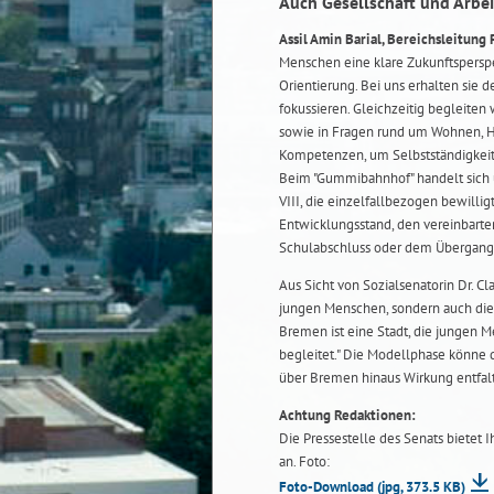
Auch Gesellschaft und Arbei
Assil Amin Barial, Bereichsleitun
Menschen eine klare Zukunftsperspe
Orientierung. Bei uns erhalten sie d
fokussieren. Gleichzeitig begleiten
sowie in Fragen rund um Wohnen, H
Kompetenzen, um Selbstständigkeit
Beim "Gummibahnhof" handelt sich u
VIII, die einzelfallbezogen bewilligt
Entwicklungsstand, den vereinbarte
Schulabschluss oder dem Übergang 
Aus Sicht von Sozialsenatorin Dr. C
jungen Menschen, sondern auch die G
Bremen ist eine Stadt, die jungen 
begleitet." Die Modellphase könne d
über Bremen hinaus Wirkung entfal
Achtung Redaktionen:
Die Pressestelle des Senats bietet 
an. Foto:
Foto-Download
(jpg, 373.5 KB)