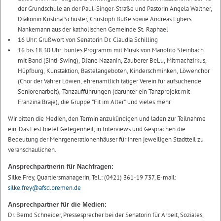
der Grundschule an der Paul-Singer-Straße und Pastorin Angela Walther,
Diakonin Kristina Schuster, Christoph Buße sowie Andreas Egbers
Nankemann aus der katholischen Gemeinde St. Raphael
16 Uhr: Grußwort von Senatorin Dr. Claudia Schilling
16 bis 18.30 Uhr: buntes Programm mit Musik von Manolito Steinbach
mit Band (Sinti-Swing), DJane Nazanin, Zauberer BeLu, Mitmachzirkus,
Hüpfburg, Kunstaktion, Bastelangeboten, Kinderschminken, Löwenchor
(Chor der Vahrer Löwen, ehrenamtlich tätiger Verein für aufsuchende
Seniorenarbeit), Tanzaufführungen (darunter ein Tanzprojekt mit
Franzina Braje), die Gruppe "Fit im Alter" und vieles mehr
Wir bitten die Medien, den Termin anzukündigen und laden zur Teilnahme
ein. Das Fest bietet Gelegenheit, in Interviews und Gesprächen die
Bedeutung der Mehrgenerationenhäuser für ihren jeweiligen Stadtteil zu
veranschaulichen.
Ansprechpartnerin für Nachfragen:
Silke Frey, Quartiersmanagerin, Tel.: (0421) 361-19 737, E-mail:
silke.frey@afsd.bremen.de
Ansprechpartner für die Medien:
Dr. Bernd Schneider, Pressesprecher bei der Senatorin für Arbeit, Soziales,