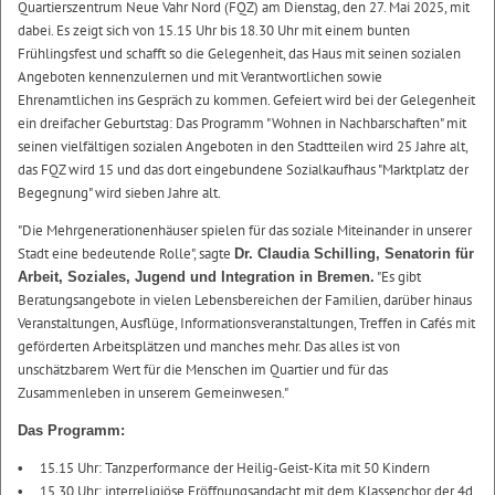
Quartierszentrum Neue Vahr Nord (FQZ) am Dienstag, den 27. Mai 2025, mit
dabei. Es zeigt sich von 15.15 Uhr bis 18.30 Uhr mit einem bunten
Frühlingsfest und schafft so die Gelegenheit, das Haus mit seinen sozialen
Angeboten kennenzulernen und mit Verantwortlichen sowie
Ehrenamtlichen ins Gespräch zu kommen. Gefeiert wird bei der Gelegenheit
ein dreifacher Geburtstag: Das Programm "Wohnen in Nachbarschaften" mit
seinen vielfältigen sozialen Angeboten in den Stadtteilen wird 25 Jahre alt,
das FQZ wird 15 und das dort eingebundene Sozialkaufhaus "Marktplatz der
Begegnung" wird sieben Jahre alt.
"Die Mehrgenerationenhäuser spielen für das soziale Miteinander in unserer
Stadt eine bedeutende Rolle", sagte
Dr. Claudia Schilling, Senatorin für
"Es gibt
Arbeit, Soziales, Jugend und Integration in Bremen.
Beratungsangebote in vielen Lebensbereichen der Familien, darüber hinaus
Veranstaltungen, Ausflüge, Informationsveranstaltungen, Treffen in Cafés mit
geförderten Arbeitsplätzen und manches mehr. Das alles ist von
unschätzbarem Wert für die Menschen im Quartier und für das
Zusammenleben in unserem Gemeinwesen."
Das Programm:
15.15 Uhr: Tanzperformance der Heilig-Geist-Kita mit 50 Kindern
15.30 Uhr: interreligiöse Eröffnungsandacht mit dem Klassenchor der 4d