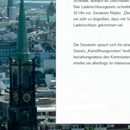
Schröder, wonach es Geschäften e
Das Ladenschlussgesetz schreib
16 Uhr vor. Senatorin Röpke: „Dies
sei sehr zu begrüßen, dass mit 
Ladenschluss gekommen sei.
Die Senatorin sprach sich für ei
Gesetz „Kernöffnungszeiten“ fes
beziehungsweise den Kommunen ü
erteilte sie allerdings im Interes