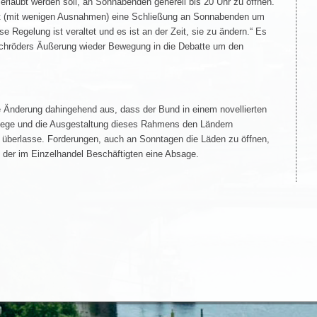
rlaubt werden soll, an Sonnabenden generell bis 20 Uhr zu öffnen.
t (mit wenigen Ausnahmen) eine Schließung an Sonnabenden um
e Regelung ist veraltet und es ist an der Zeit, sie zu ändern.“ Es
Schröders Äußerung wieder Bewegung in die Debatte um den
ne Änderung dahingehend aus, dass der Bund in einem novellierten
tlege und die Ausgestaltung dieses Rahmens den Ländern
berlasse. Forderungen, auch an Sonntagen die Läden zu öffnen,
se der im Einzelhandel Beschäftigten eine Absage.